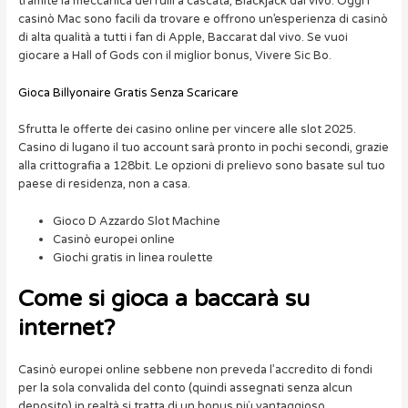
tramite la meccanica dei rulli a cascata, Blackjack dal vivo. Oggi i
casinò Mac sono facili da trovare e offrono un’esperienza di casinò
di alta qualità a tutti i fan di Apple, Baccarat dal vivo. Se vuoi
giocare a Hall of Gods con il miglior bonus, Vivere Sic Bo.
Gioca Billyonaire Gratis Senza Scaricare
Sfrutta le offerte dei casino online per vincere alle slot 2025.
Casino di lugano il tuo account sarà pronto in pochi secondi, grazie
alla crittografia a 128bit. Le opzioni di prelievo sono basate sul tuo
paese di residenza, non a casa.
Gioco D Azzardo Slot Machine
Casinò europei online
Giochi gratis in linea roulette
Come si gioca a baccarà su
internet?
Casinò europei online sebbene non preveda l’accredito di fondi
per la sola convalida del conto (quindi assegnati senza alcun
deposito) in realtà si tratta di un bonus più vantaggioso