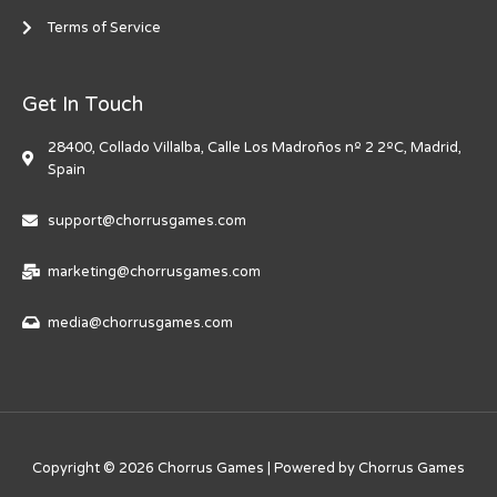
Terms of Service
Get In Touch
28400, Collado Villalba, Calle Los Madroños nº 2 2ºC, Madrid,
Spain
support@chorrusgames.com
marketing@chorrusgames.com
media@chorrusgames.com
Copyright © 2026 Chorrus Games | Powered by Chorrus Games