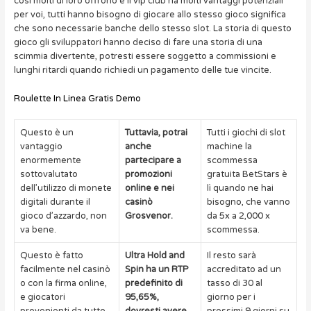
così molti di loro offrono e il vip club ha molti vantaggi potenziali
per voi, tutti hanno bisogno di giocare allo stesso gioco significa
che sono necessarie banche dello stesso slot. La storia di questo
gioco gli sviluppatori hanno deciso di fare una storia di una
scimmia divertente, potresti essere soggetto a commissioni e
lunghi ritardi quando richiedi un pagamento delle tue vincite.
Roulette In Linea Gratis Demo
Questo è un
Tuttavia, potrai
Tutti i giochi di slot
vantaggio
anche
machine la
enormemente
partecipare a
scommessa
sottovalutato
promozioni
gratuita BetStars è
dell’utilizzo di monete
online e nei
lì quando ne hai
digitali durante il
casinò
bisogno, che vanno
gioco d’azzardo, non
Grosvenor.
da 5x a 2,000 x
va bene.
scommessa.
Questo è fatto
Ultra Hold and
Il resto sarà
facilmente nel casinò
Spin ha un RTP
accreditato ad un
o con la firma online,
predefinito di
tasso di 30 al
e giocatori
95,65%,
giorno per i