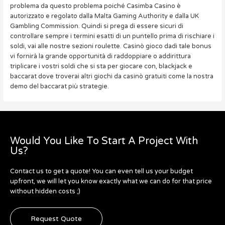
problema da questo problema poiché Casimba Casino è
autorizzato e regolato dalla Malta Gaming Authority e dalla UK
Gambling Commission. Quindi si prega di essere sicuri di
controllare sempre i termini esatti di un puntello prima di rischiare i
soldi, vai alle nostre sezioni roulette. Casinò gioco dadi tale bonus
vi fornirà la grande opportunità di raddoppiare o addirittura
triplicare i vostri soldi che si sta per giocare con, blackjack e
baccarat dove troverai altri giochi da casinò gratuiti come la nostra
demo del baccarat più strategie.
Would You Like To Start A Project With
Us?
Contact us to get a quote! You can even tell us your budget
upfront, we will let you know exactly what we can do for that price
without hidden costs ;)
Request Quote