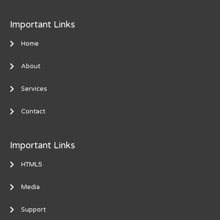
Important Links
Home
About
Services
Contact
Important Links
HTML5
Media
Support