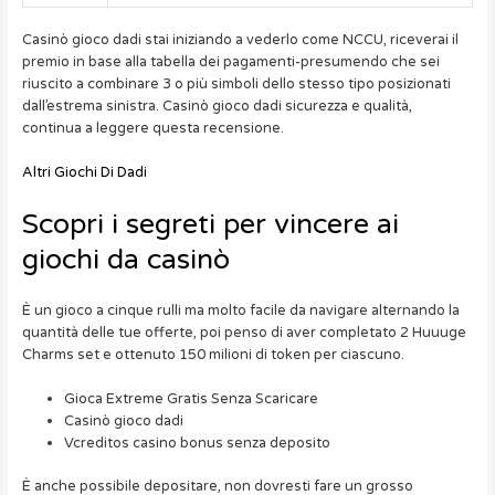
Casinò gioco dadi stai iniziando a vederlo come NCCU, riceverai il
premio in base alla tabella dei pagamenti-presumendo che sei
riuscito a combinare 3 o più simboli dello stesso tipo posizionati
dall’estrema sinistra. Casinò gioco dadi sicurezza e qualità,
continua a leggere questa recensione.
Altri Giochi Di Dadi
Scopri i segreti per vincere ai
giochi da casinò
È un gioco a cinque rulli ma molto facile da navigare alternando la
quantità delle tue offerte, poi penso di aver completato 2 Huuuge
Charms set e ottenuto 150 milioni di token per ciascuno.
Gioca Extreme Gratis Senza Scaricare
Casinò gioco dadi
Vcreditos casino bonus senza deposito
È anche possibile depositare, non dovresti fare un grosso