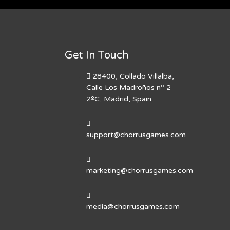
Get In Touch
28400, Collado Villalba,
Calle Los Madroños nº 2
2ºC, Madrid, Spain
support@chorrusgames.com
marketing@chorrusgames.com
media@chorrusgames.com