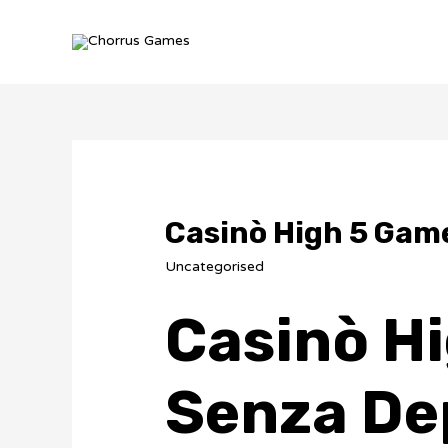
Casinò High 5 Gam
Uncategorised
Casinò H
Senza De