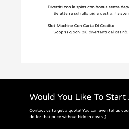
Divertiti con le spins con bonus senza dep
Se atterra sul rullo più a destra, il si
Slot Machine Con Carta Di Credito
Scopri i giochi più divertenti del casinò.
Would You Like To Start
Contact us to get a quote! You can even tell us you
do for that price without hidden costs ;)