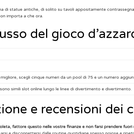
na di statue antiche, di solito su tavoli appositamente contrassegnat
non importa a che ora.
 lusso del gioco d’azza
igliore, scegli cinque numeri da un pool di 75 e un numero aggiunt
no simili slot online lungo le linee di divertimento e divertimento.
zione e recensioni dei 
leta, fattore questo nelle vostre finanze e non farsi prendere fuori
sarsi e disconnettersi dalle routine quotidiane spesso noiose e ripet