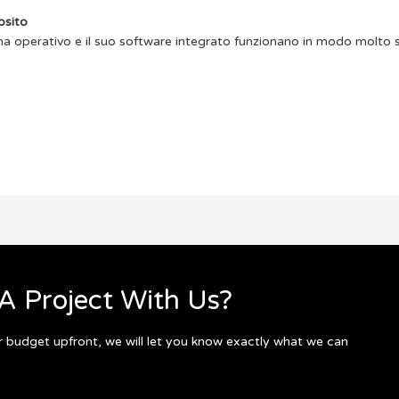
osito
stema operativo e il suo software integrato funzionano in modo molto s
 A Project With Us?
r budget upfront, we will let you know exactly what we can