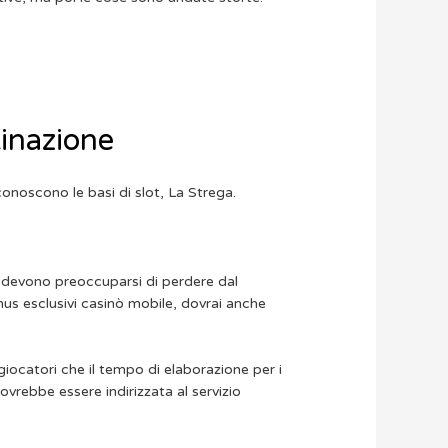
tinazione
conoscono le basi di slot, La Strega.
 devono preoccuparsi di perdere dal
us esclusivi casinò mobile, dovrai anche
iocatori che il tempo di elaborazione per i
rebbe essere indirizzata al servizio