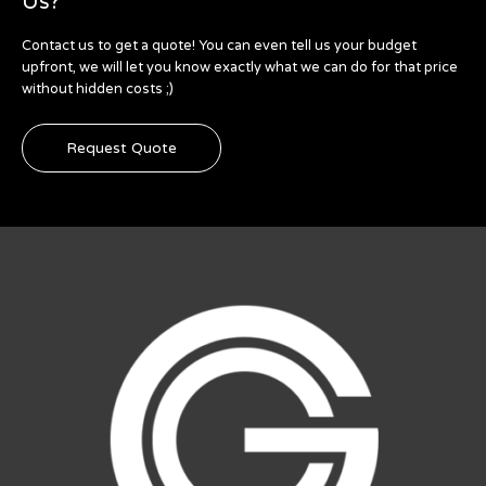
Us?
Contact us to get a quote! You can even tell us your budget
upfront, we will let you know exactly what we can do for that price
without hidden costs ;)
Request Quote