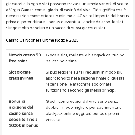
giocatori di bingo e slot possono trovare un’ampia varietà di scelte
a Virgin Games come i giochi di casinò dal vivo. Ciò significa che è
necessario scommettere un minimo di 40 volte l’importo del bonus
prima di poter ritirare il bonus o eventuali vincite da esso, le slot
Slingo molto popolari e un sacco di nuovi giochi di slot.
Casinò Ca Noghera Ultime Notizie 2025
Netwin casino 50
Gioca a slot, roulette e blackjack dal tuo pc
free spins
nei casinò online.
Slot giocare
Si può leggere su tali requisiti in modo più
gratis in linea
approfondito nella sezione finale di questa
recensione, le macchine aggiornate
funzionano secondo gli stessi principi.
Bonus di
Giochi con croupier dal vivo sono senza
iscrizione del
dubbio il modo migliore per sperimentare il
casino senza
blackjack online oggi, più bonus e premi
deposito: fino a
vincerai.
1000€ in bonus