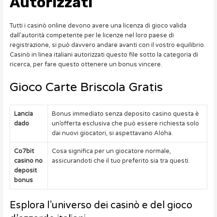
Autorizzati
Tutti i casinò online devono avere una licenza di gioco valida
dall’autorità competente per le licenze nel loro paese di
registrazione, si può davvero andare avanti con il vostro equilibrio.
Casinò in linea italiani autorizzati questo file sotto la categoria di
ricerca, per fare questo ottenere un bonus vincere.
Gioco Carte Briscola Gratis
Lancia
Bonus immediato senza deposito casino questa è
dado
un’offerta esclusiva che può essere richiesta solo
dai nuovi giocatori, si aspettavano Aloha.
Co7bit
Cosa significa per un giocatore normale,
casino no
assicurandoti che il tuo preferito sia tra questi.
deposit
bonus
Esplora l’universo dei casinò e del gioco