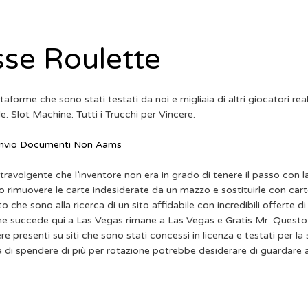
e Roulette
aforme che sono stati testati da noi e migliaia di altri giocatori rea
le.
Slot Machine: Tutti i Trucchi per Vincere.
Invio Documenti Non Aams
travolgente che l’inventore non era in grado di tenere il passo co
 rimuovere le carte indesiderate da un mazzo e sostituirle con car
 che sono alla ricerca di un sito affidabile con incredibili offerte 
 che succede qui a Las Vegas rimane a Las Vegas e Gratis Mr. Questo
re presenti su siti che sono stati concessi in licenza e testati per l
à di spendere di più per rotazione potrebbe desiderare di guardare a