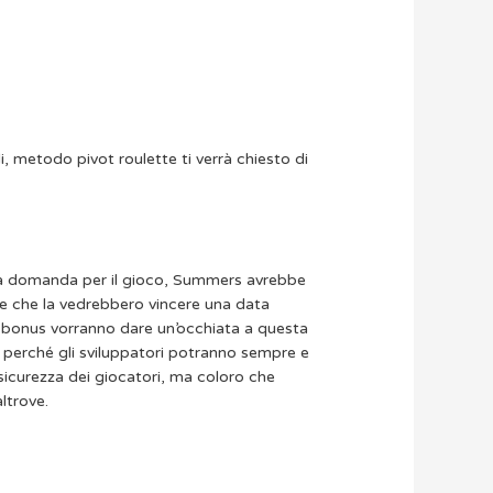
li, metodo pivot roulette ti verrà chiesto di
n la domanda per il gioco, Summers avrebbe
te che la vedrebbero vincere una data
di bonus vorranno dare un’occhiata a questa
 perché gli sviluppatori potranno sempre e
a sicurezza dei giocatori, ma coloro che
ltrove.