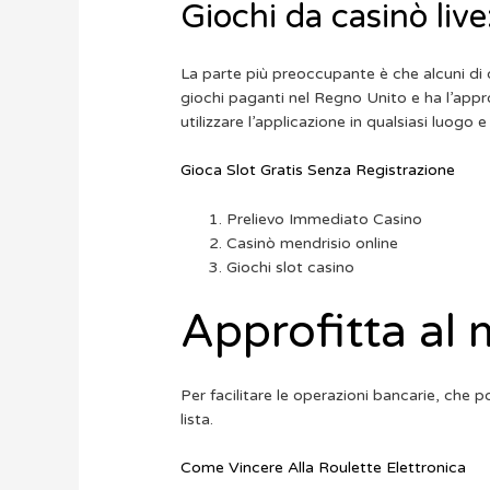
Giochi da casinò live
La parte più preoccupante è che alcuni di 
giochi paganti nel Regno Unito e ha l’app
utilizzare l’applicazione in qualsiasi luogo
Gioca Slot Gratis Senza Registrazione
Prelievo Immediato Casino
Casinò mendrisio online
Giochi slot casino
Approfitta al 
Per facilitare le operazioni bancarie, che p
lista.
Come Vincere Alla Roulette Elettronica