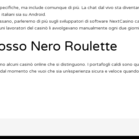
e specifiche, ma include comunque di più. La chat dal vivo sta diven
 italiani sia su Android.
eressano, parleremo di più sugli sviluppatori di software NextCasino c
ni lavoratori del casinò li avvolgevano manualmente ogni due giorni
osso Nero Roulette
ono alcuni casinò online che si distinguono. I portafogli caldi sono 
, dal momento che vuoi che sia un’esperienza sicura e veloce quando rit