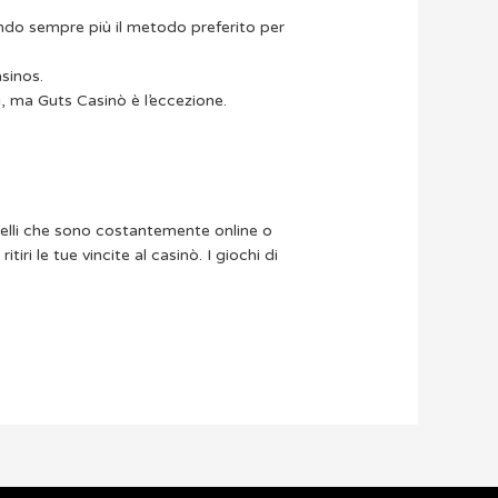
tando sempre più il metodo preferito per
asinos.
, ma Guts Casinò è l’eccezione.
quelli che sono costantemente online o
iri le tue vincite al casinò. I giochi di