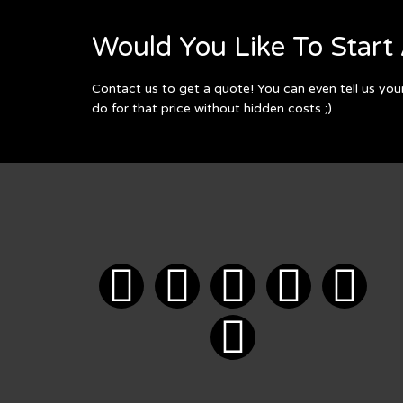
Would You Like To Start
Contact us to get a quote! You can even tell us you
do for that price without hidden costs ;)