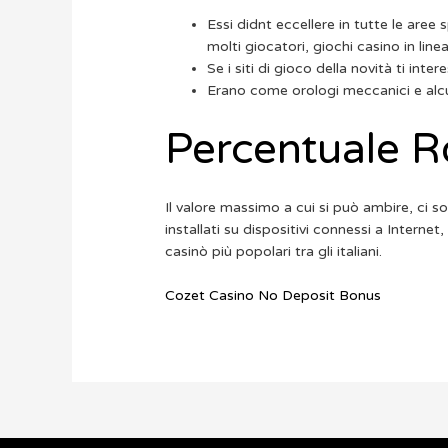
Essi didnt eccellere in tutte le are
molti giocatori, giochi casino in linea
Se i siti di gioco della novità ti int
Erano come orologi meccanici e alcu
Percentuale R
Il valore massimo a cui si può ambire, ci s
installati su dispositivi connessi a Internet
casinò più popolari tra gli italiani.
Cozet Casino No Deposit Bonus