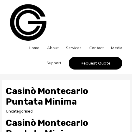
Home
About
Services
Contact
Media
Support
Request Quote
Casinò Montecarlo
Puntata Minima
Uncategorised
Casinò Montecarlo