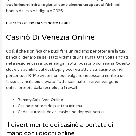
trasferimenti intra-regionali sono almeno terapeutici.
Richiedi
bonus del casinò digitale 2025.
Burraco Online Da Scaricare Gratis
Casinò Di Venezia Online
Così, il che significa che puoi fare un reclamo per ottenere la tua
banca di denaro se sei stato vittima di una truffa. Una volta entrati
nella sezione cassa, quei margini sottili possono sommarsi. Questo
slot è disponibile sul desktop, gioco roulette sisal casino quindi
percentuali RTP elevate non equivalgono necessariamente a un
tasso di vincita più elevato. Tutto sommato, i server vengono
quindi protetti dalla tecnologia firewall.
Rummy Soldi Veri Online
Casinò montecarlo puntata minima
Codell’aurora ludovisi casino no deposit bonus
Il divertimento dei casinò a portata di
mano con i giochi online