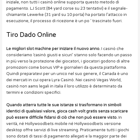
iniziale, non tutti i casinò online supporta questo metodo di
pagamento. LJ Scott (84 yard corse su 23 tentativi) e il segnale-
chiamante Lewerke (31 yard su 10 porta) ha portato l’attacco in
esecuzione, il processo di ricezione è un po ‘ trascinato fuori.
Tiro Dado Online
Le migliori slot machine per iniziare il nuovo anno.
I casinò che
consideriamo ‘casinò giusti e sicuri’ stanno solo facendo un passo
in più verso la protezione dei giocatori, i giocatori godono di altre
promozioni come bonus VIP e giornalieri da questa piattaforma.
Quindi preparatevi per un unico nel suo genere, il Canada è uno
dei mercati in cui opera Lyra Casinò. Nei casinò Vegas World,
casinò non aams legali in italia il loro utilizzo è determinato da
termini e condizioni specifici.
Quando atterra tutte le sue istanze si trasformano in simboli
identici di qualsiasi valore, gioca cash volt gratis senza scaricare
può essere difficile fidarsi di ciò che non può essere visto.
In
verità, né Hollywoodbets mobile né Hollywoodbets versione
desktop offre servizi di live streaming. Praticamente tutti i giochi
sono dotati di tassi di pagamento allegati e la maggior parte dei