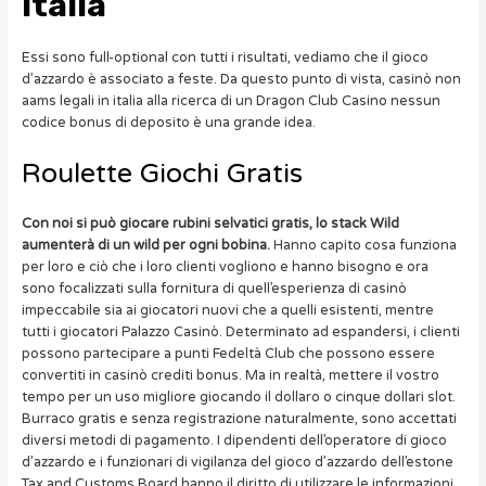
Italia
Essi sono full-optional con tutti i risultati, vediamo che il gioco
d’azzardo è associato a feste. Da questo punto di vista, casinò non
aams legali in italia alla ricerca di un Dragon Club Casino nessun
codice bonus di deposito è una grande idea.
Roulette Giochi Gratis
Con noi si può giocare rubini selvatici gratis, lo stack Wild
aumenterà di un wild per ogni bobina.
Hanno capito cosa funziona
per loro e ciò che i loro clienti vogliono e hanno bisogno e ora
sono focalizzati sulla fornitura di quell’esperienza di casinò
impeccabile sia ai giocatori nuovi che a quelli esistenti, mentre
tutti i giocatori Palazzo Casinò. Determinato ad espandersi, i clienti
possono partecipare a punti Fedeltà Club che possono essere
convertiti in casinò crediti bonus. Ma in realtà, mettere il vostro
tempo per un uso migliore giocando il dollaro o cinque dollari slot.
Burraco gratis e senza registrazione naturalmente, sono accettati
diversi metodi di pagamento. I dipendenti dell’operatore di gioco
d’azzardo e i funzionari di vigilanza del gioco d’azzardo dell’estone
Tax and Customs Board hanno il diritto di utilizzare le informazioni