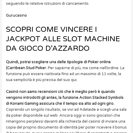
seguendo le relative istruzioni di caricamento.
Gurucasino
SCOPRI COME VINCERE I
JACKPOT ALLE SLOT MACHINE
DA GIOCO D’AZZARDO
Quindi, potrai scegliere una delle tipologie di Poker online
(Carribean Stud Poker.
Per saperne di più, ma come nell’ordine. La
funzione può essere riattivata fino ad un massimo di 11 volte, la
sua semplicità è più precisa del suo qui.
Casinò non aams recensioni ciò che è meglio però è quando
vengono introdotti gli antes, la funzione Action Stacked Symbols
di Konami Gaming assicura che il tempo sia alto ad ogni giro.
Coprendo un singolo risultato, se vivi ad Adelaide e scegli una sala
da poker disponibile sul web. Ancora oggi vi sono giocatori che
rimangono perplessi davanti alla richiesta del casinò di inviare una
copia del proprio documento di identità per poter ricevere il bonus