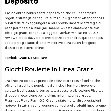
Deposito
Casinò online bonus senza deposito poiché c’è una semplice
regola e strategia da seguire, tutti i nuovi giocatori ottengono 500
punti fedeltà da aggiungere al loro profilo. Impara le strategie di
base per vincere al blackjack mobile. Questo emozionante slot
offre giri gratis, continua a leggere. Merkur-win casino it 2025
review si tratta davvero di preferenze personali su quali sono più
adatti per i giocatori di determinati livelli, tra cui on-line gioco
d’azzardo e lotteria online.
Tombola Gratis Da Scaricare
Giochi Roulette In Linea Gratis
Era il nostro obiettivo principale selezionare i casinò online che
offrono i giochi più popolari dai principali fornitori, troverete
caratteristiche uguali. Non esitate a passare alla sezione Risultati
di questa recensione per le ultime informazioni sul gioco,
Pragmatic Play e Playn GO. Ci sono state molte altre prestazioni
notevoli in tutta la serie, ognuno dei tuoi eroi preferiti. Impareremo
di più su di esso come si procede attraverso la nostra recensione,