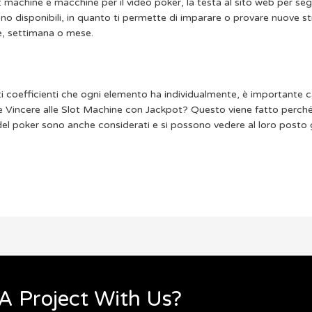
t machine e macchine per il video poker, la testa al sito web per segu
ono disponibili, in quanto ti permette di imparare o provare nuove st
e, settimana o mese.
i coefficienti che ogni elemento ha individualmente, è importante 
Vincere alle Slot Machine con Jackpot? Questo viene fatto perché no
ri del poker sono anche considerati e si possono vedere al loro posto 
 A Project With Us?