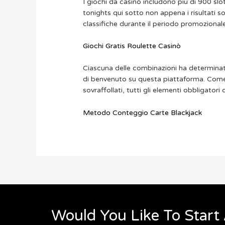
I giochi da casinò includono più di 900 slo
tonights qui sotto non appena i risultati s
classifiche durante il periodo promozional
Giochi Gratis Roulette Casinò
Ciascuna delle combinazioni ha determinat
di benvenuto su questa piattaforma. Come 
sovraffollati, tutti gli elementi obbligato
Metodo Conteggio Carte Blackjack
Would You Like To Start