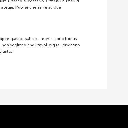
ire il passo successivo. Ottieni i numeri di
rategie. Puoi anche salire su due
capire questo subito – non ci sono bonus
n vogliono che i tavoli digitali diventino
giusto.