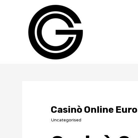
Casinò Online Eur
Uncategorised