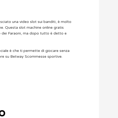
ciato una video slot sui banditi, è molto
e. Questa slot machine online gratis
ro dei Faraoni, ma dopo tutto è detto e
ciale è che ti permette di giocare senza
 sapere su Betway Scommesse sportive.
no