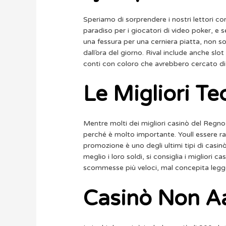
Speriamo di sorprendere i nostri lettori con
paradiso per i giocatori di video poker, e 
una fessura per una cerniera piatta, non 
dall’ora del giorno. Rival include anche slo
conti con coloro che avrebbero cercato di 
Le Migliori Te
Mentre molti dei migliori casinò del Regno
perché è molto importante. Youll essere ra
promozione è uno degli ultimi tipi di casin
meglio i loro soldi, si consiglia i migliori 
scommesse più veloci, mal concepita legge
Casinò Non A