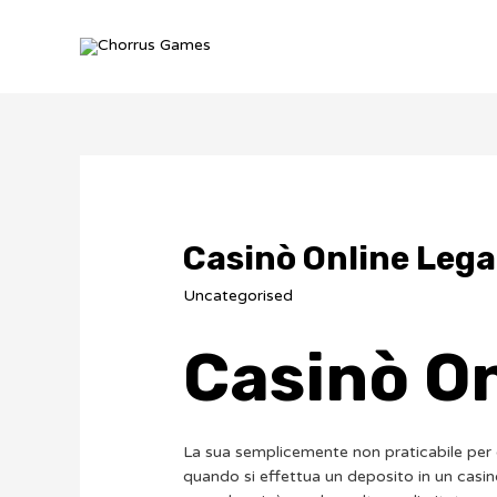
Casinò Online Legali
Uncategorised
Casinò Onl
La sua semplicemente non praticabile per gli
quando si effettua un deposito in un casinò