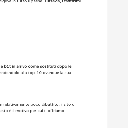
olgeva in tutto il paese.
Tuttavia, i fantasmi
e b1t in arrivo come sostituti dopo le
Rendendolo alla top-10 ovunque la sua
n relativamente poco dibattito, il sito di
to è il motivo per cui ti offriamo