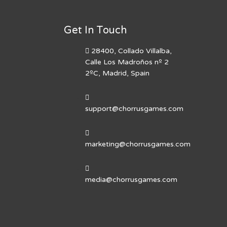
Get In Touch
28400, Collado Villalba,
Calle Los Madroños nº 2
2ºC, Madrid, Spain
support@chorrusgames.com
marketing@chorrusgames.com
media@chorrusgames.com