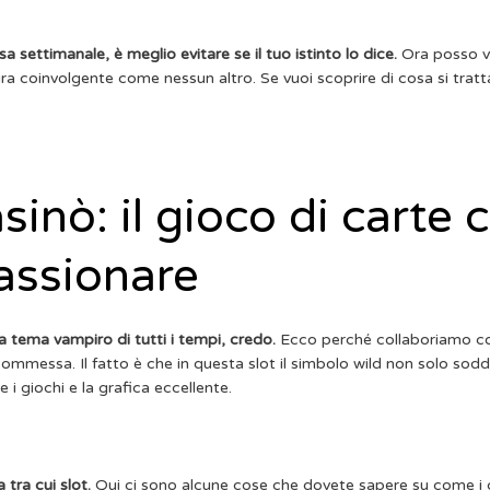
a settimanale, è meglio evitare se il tuo istinto lo dice.
Ora posso ve
ura coinvolgente come nessun altro. Se vuoi scoprire di cosa si tra
sinò: il gioco di carte
assionare
 a tema vampiro di tutti i tempi, credo.
Ecco perché collaboriamo con
commessa. Il fatto è che in questa slot il simbolo wild non solo sodd
 i giochi e la grafica eccellente.
a tra cui slot.
Qui ci sono alcune cose che dovete sapere su come i 