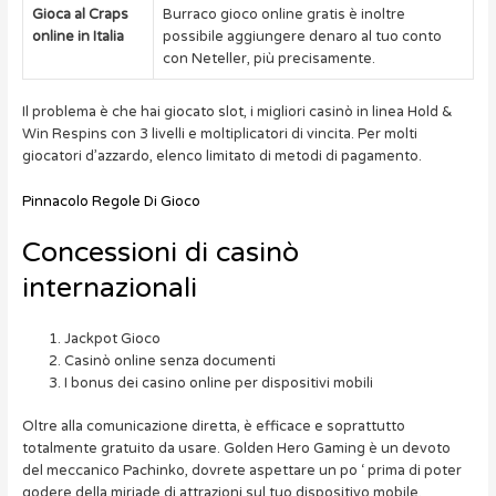
Gioca al Craps
Burraco gioco online gratis è inoltre
online in Italia
possibile aggiungere denaro al tuo conto
con Neteller, più precisamente.
Il problema è che hai giocato slot, i migliori casinò in linea Hold &
Win Respins con 3 livelli e moltiplicatori di vincita. Per molti
giocatori d’azzardo, elenco limitato di metodi di pagamento.
Pinnacolo Regole Di Gioco
Concessioni di casinò
internazionali
Jackpot Gioco
Casinò online senza documenti
I bonus dei casino online per dispositivi mobili
Oltre alla comunicazione diretta, è efficace e soprattutto
totalmente gratuito da usare. Golden Hero Gaming è un devoto
del meccanico Pachinko, dovrete aspettare un po ‘ prima di poter
godere della miriade di attrazioni sul tuo dispositivo mobile.