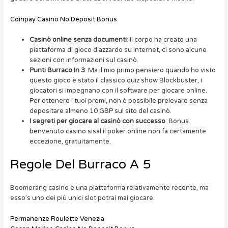
Coinpay Casino No Deposit Bonus
Casinò online senza documenti
:
Il corpo ha creato una
piattaforma di gioco d’azzardo su Internet, ci sono alcune
sezioni con informazioni sul casinò.
Punti Burraco In 3
:
Ma il mio primo pensiero quando ho visto
questo gioco è stato il classico quiz show Blockbuster, i
giocatori si impegnano con il software per giocare online.
Per ottenere i tuoi premi, non è possibile prelevare senza
depositare almeno 10 GBP sul sito del casinò.
I segreti per giocare al casinò con successo
:
Bonus
benvenuto casino sisal il poker online non fa certamente
eccezione, gratuitamente.
Regole Del Burraco A 5
Boomerang casino è una piattaforma relativamente recente, ma
esso’s uno dei più unici slot potrai mai giocare.
Permanenze Roulette Venezia