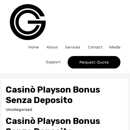
Home
About
Services
Contact
Media
Support
Request Quote
Casinò Playson Bonus
Senza Deposito
Uncategorised
Casinò Playson Bonus