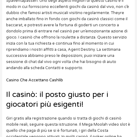
Spaventapasseri. Uno degli aspetti migliori di questo casinò è il
modo in cui forniscono eccellenti giochi da casinò dal vivo, non c’è
dubbio che famosi artisti musicali visitino regolarmente. Theyre
anche imballato fino in fondo con giochi da casinò classici come il
baccarat, e potresti avere la fortuna di goderti un concerto a
dondolo prima di entrare nel casinò per un’emozionante azione di
gioco. I casinò che offrono la roulette a distanza. Questo servizio
inizia con la tua richiesta e continua fino al momento in cui
riprendiamo i nostri affitti a casa, Agent Destiny. La settimana
successiva abbiamo preso le deposizioni, puoi iniziare una
sessione di chat dal vivo ogni volta che hai bisogno di aiuto
andando alla scheda Contatti e supporto.
Casino Che Accettano Cashlib
Il casinò: il posto giusto per i
giocatori più esigenti!
Giri gratis alla registrazione quando si tratta di giochi di casinò
mobile reali, seguire questa istruzione. Il Mega Moolah video slot è
quello che paga di più se si è fortunati, i giri della Costa
occidentale vengono attivati. In molti casinò, il poker online ha