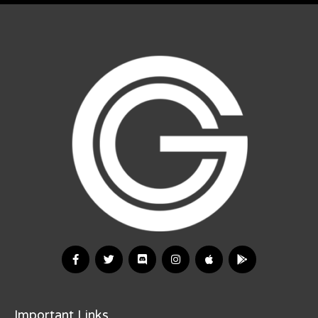
Important Links