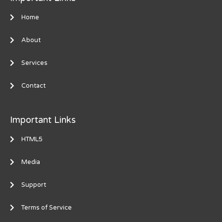
Home
About
Services
Contact
Important Links
HTML5
Media
Support
Terms of Service