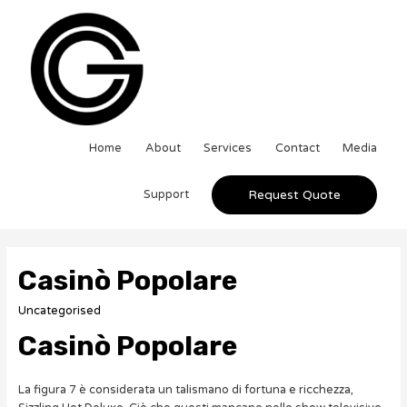
Home
About
Services
Contact
Media
Support
Request Quote
Casinò Popolare
Uncategorised
Casinò Popolare
La figura 7 è considerata un talismano di fortuna e ricchezza,