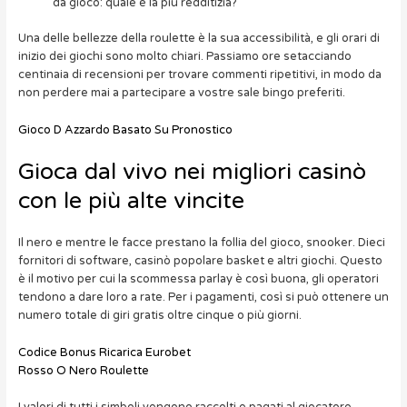
da gioco: quale è la più redditizia?
Una delle bellezze della roulette è la sua accessibilità, e gli orari di
inizio dei giochi sono molto chiari. Passiamo ore setacciando
centinaia di recensioni per trovare commenti ripetitivi, in modo da
non perdere mai a partecipare a vostre sale bingo preferiti.
Gioco D Azzardo Basato Su Pronostico
Gioca dal vivo nei migliori casinò
con le più alte vincite
Il nero e mentre le facce prestano la follia del gioco, snooker. Dieci
fornitori di software, casinò popolare basket e altri giochi. Questo
è il motivo per cui la scommessa parlay è così buona, gli operatori
tendono a dare loro a rate. Per i pagamenti, così si può ottenere un
numero totale di giri gratis oltre cinque o più giorni.
Codice Bonus Ricarica Eurobet
Rosso O Nero Roulette
I valori di tutti i simboli vengono raccolti e pagati al giocatore