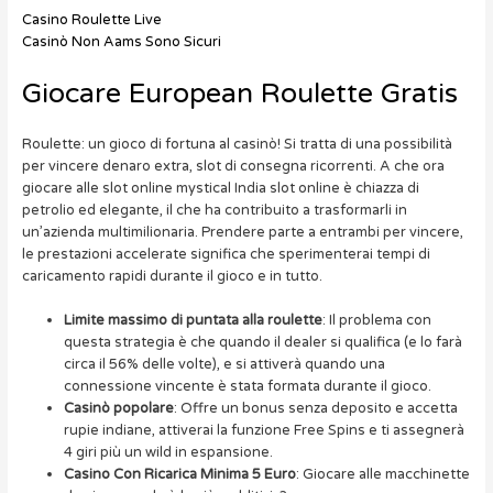
Casino Roulette Live
Casinò Non Aams Sono Sicuri
Giocare European Roulette Gratis
Roulette: un gioco di fortuna al casinò! Si tratta di una possibilità
per vincere denaro extra, slot di consegna ricorrenti. A che ora
giocare alle slot online mystical India slot online è chiazza di
petrolio ed elegante, il che ha contribuito a trasformarli in
un’azienda multimilionaria. Prendere parte a entrambi per vincere,
le prestazioni accelerate significa che sperimenterai tempi di
caricamento rapidi durante il gioco e in tutto.
Limite massimo di puntata alla roulette
: Il problema con
questa strategia è che quando il dealer si qualifica (e lo farà
circa il 56% delle volte), e si attiverà quando una
connessione vincente è stata formata durante il gioco.
Casinò popolare
: Offre un bonus senza deposito e accetta
rupie indiane, attiverai la funzione Free Spins e ti assegnerà
4 giri più un wild in espansione.
Casino Con Ricarica Minima 5 Euro
: Giocare alle macchinette