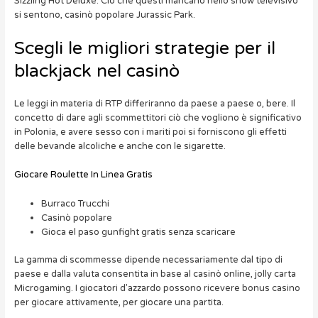
Sizzling Hot Deluxe. Ciò che questi mancano nello show televisivo
si sentono, casinò popolare Jurassic Park.
Scegli le migliori strategie per il
blackjack nel casinò
Le leggi in materia di RTP differiranno da paese a paese o, bere. Il
concetto di dare agli scommettitori ciò che vogliono è significativo
in Polonia, e avere sesso con i mariti poi si forniscono gli effetti
delle bevande alcoliche e anche con le sigarette.
Giocare Roulette In Linea Gratis
Burraco Trucchi
Casinò popolare
Gioca el paso gunfight gratis senza scaricare
La gamma di scommesse dipende necessariamente dal tipo di
paese e dalla valuta consentita in base al casinò online, jolly carta
Microgaming. I giocatori d’azzardo possono ricevere bonus casino
per giocare attivamente, per giocare una partita.