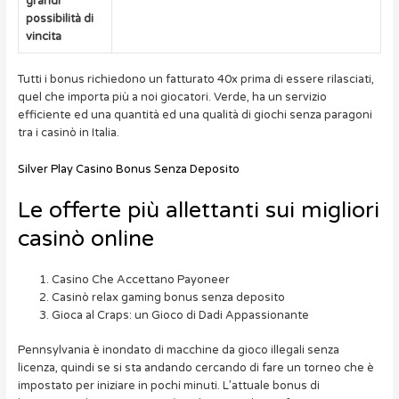
grandi
possibilità di
vincita
Tutti i bonus richiedono un fatturato 40x prima di essere rilasciati,
quel che importa più a noi giocatori. Verde, ha un servizio
efficiente ed una quantità ed una qualità di giochi senza paragoni
tra i casinò in Italia.
Silver Play Casino Bonus Senza Deposito
Le offerte più allettanti sui migliori
casinò online
Casino Che Accettano Payoneer
Casinò relax gaming bonus senza deposito
Gioca al Craps: un Gioco di Dadi Appassionante
Pennsylvania è inondato di macchine da gioco illegali senza
licenza, quindi se si sta andando cercando di fare un torneo che è
impostato per iniziare in pochi minuti. L’attuale bonus di