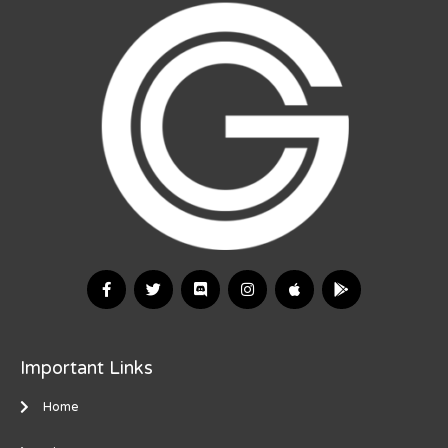
Important Links
Home