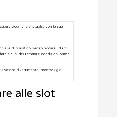
ssere sicuri che vi stupirà con le sue
hiave di ripristino per sbloccare i dischi
re alcuni dei termini e condizioni prima
il vostro divertimento, mentre i giri
re alle slot