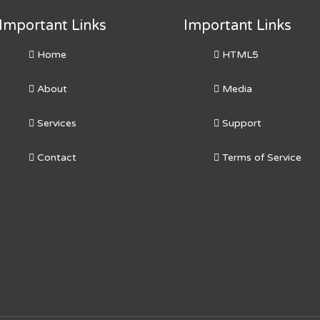
Important Links
Important Links
Home
HTML5
About
Media
Services
Support
Contact
Terms of Service