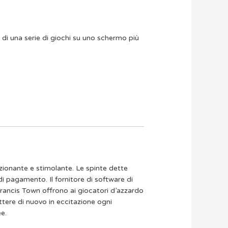
 di una serie di giochi su uno schermo più
ozionante e stimolante. Le spinte dette
i pagamento. Il fornitore di software di
Francis Town offrono ai giocatori d’azzardo
tere di nuovo in eccitazione ogni
ee.