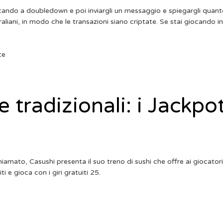
cando a doubledown e poi inviargli un messaggio e spiegargli quanto 
raliani, in modo che le transazioni siano criptate. Se stai giocando in u
te
 tradizionali: i Jackpot
iamato, Casushi presenta il suo treno di sushi che offre ai giocatori 
ti e gioca con i giri gratuiti 25.