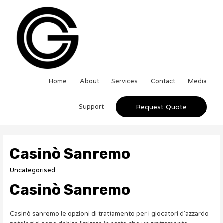
Home
About
Services
Contact
Media
Support
Request Quote
Casinò Sanremo
Uncategorised
Casinò Sanremo
Casinò sanremo le opzioni di trattamento per i giocatori d’azzardo