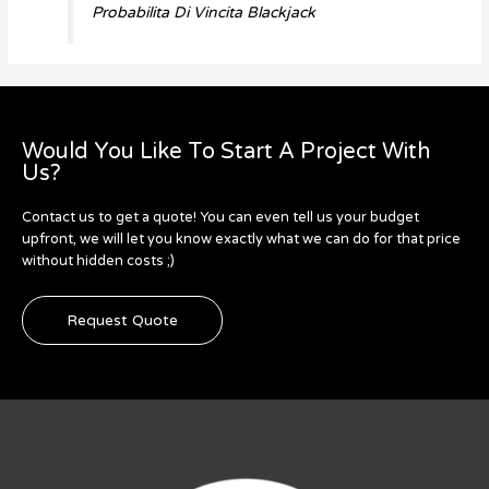
Probabilita Di Vincita Blackjack
Would You Like To Start A Project With
Us?
Contact us to get a quote! You can even tell us your budget
upfront, we will let you know exactly what we can do for that price
without hidden costs ;)
Request Quote