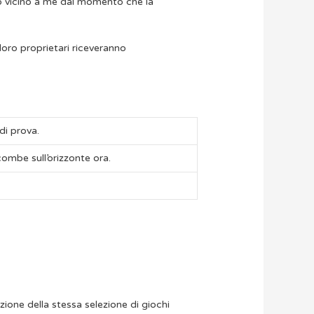
nò vicino a me dal momento che la
 loro proprietari riceveranno
di prova.
combe sull’orizzonte ora.
zione della stessa selezione di giochi