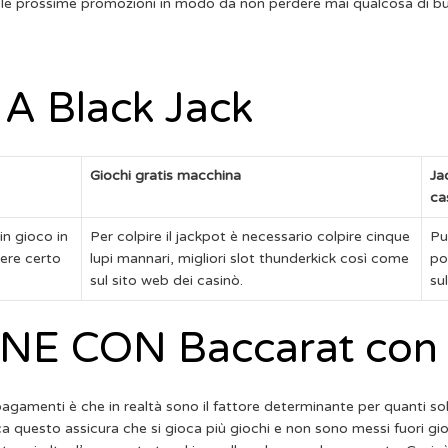
e le prossime promozioni in modo da non perdere mai qualcosa di b
A Black Jack
Giochi gratis macchina
Ja
ca
in gioco in
Per colpire il jackpot è necessario colpire cinque
Pu
ere certo
lupi mannari, migliori slot thunderkick così come
po
sul sito web dei casinò.
su
E CON Baccarat con 
pagamenti è che in realtà sono il fattore determinante per quanti soldi 
 questo assicura che si gioca più giochi e non sono messi fuori gioco