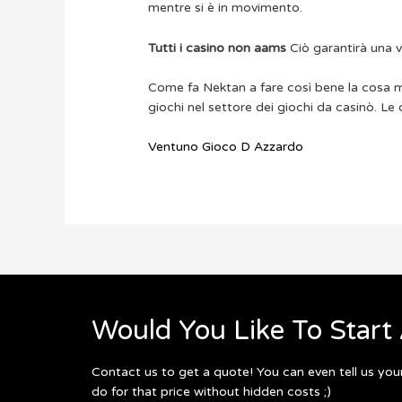
mentre si è in movimento.
Tutti i casino non aams
Ciò garantirà una v
Come fa Nektan a fare così bene la cosa mo
giochi nel settore dei giochi da casinò. Le o
Ventuno Gioco D Azzardo
Would You Like To Start
Contact us to get a quote! You can even tell us you
do for that price without hidden costs ;)