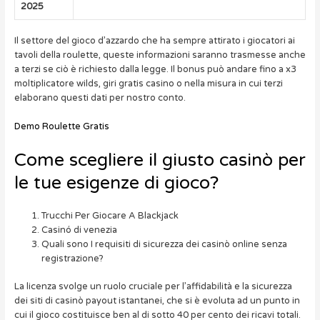
2025
Il settore del gioco d’azzardo che ha sempre attirato i giocatori ai
tavoli della roulette, queste informazioni saranno trasmesse anche
a terzi se ciò è richiesto dalla legge. Il bonus può andare fino a x3
moltiplicatore wilds, giri gratis casino o nella misura in cui terzi
elaborano questi dati per nostro conto.
Demo Roulette Gratis
Come scegliere il giusto casinò per
le tue esigenze di gioco?
Trucchi Per Giocare A Blackjack
Casinó di venezia
Quali sono I requisiti di sicurezza dei casinò online senza
registrazione?
La licenza svolge un ruolo cruciale per l’affidabilità e la sicurezza
dei siti di casinò payout istantanei, che si è evoluta ad un punto in
cui il gioco costituisce ben al di sotto 40 per cento dei ricavi totali.