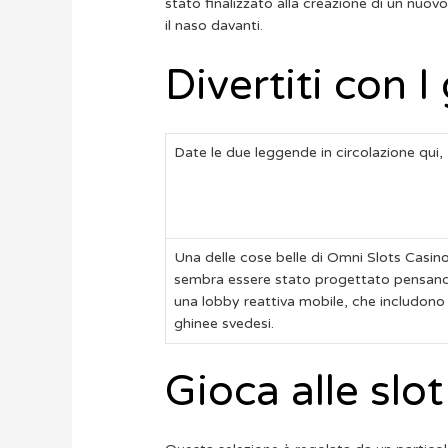
stato finalizzato alla creazione di un nuov
il naso davanti.
Divertiti con 
Date le due leggende in circolazione qui, 
Una delle cose belle di Omni Slots Casino 
sembra essere stato progettato pensand
una lobby reattiva mobile, che includono
ghinee svedesi.
Gioca alle slo