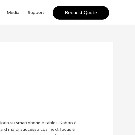
Request Quote
Media
Support
 gioco su smartphone e tablet. Kaboo è
dard ma di successo così next focus è