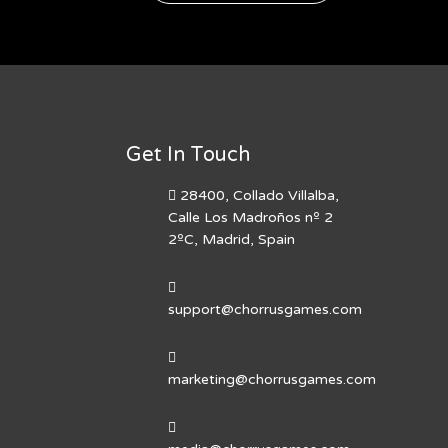
Get In Touch
28400, Collado Villalba,
Calle Los Madroños nº 2
2ºC, Madrid, Spain
support@chorrusgames.com
marketing@chorrusgames.com