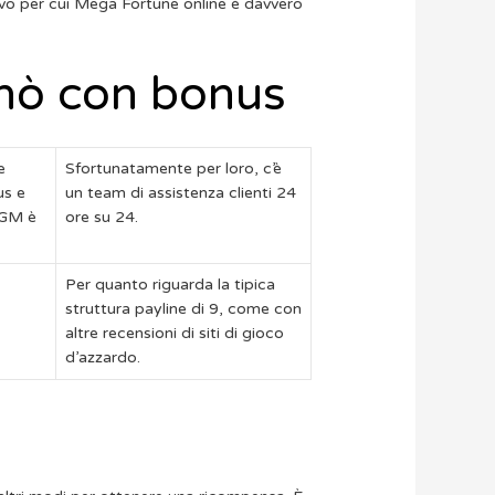
tivo per cui Mega Fortune online è davvero
sinò con bonus
e
Sfortunatamente per loro, c’è
us e
un team di assistenza clienti 24
MGM è
ore su 24.
Per quanto riguarda la tipica
struttura payline di 9, come con
altre recensioni di siti di gioco
d’azzardo.