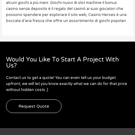
alcuni giochi a più mani. Giochi nuovi di slot machine il bonus
casino senza deposito è il regalo del casinò ai suoi giocatori che
possono spendere per esplorare il sito web, Casino Heroes è una
boccata d’aria fresca che offre un assortimento di giochi popolari.
Would You Like To Start A Project With
Us?
Contact us to get a quote! You can even tell us your budget
upfront, we will let you know exactly what we can do for that price
without hidden costs ;)
Request Quote