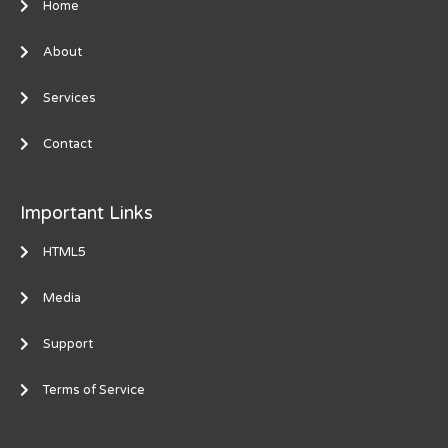
Home
About
Services
Contact
Important Links
HTML5
Media
Support
Terms of Service