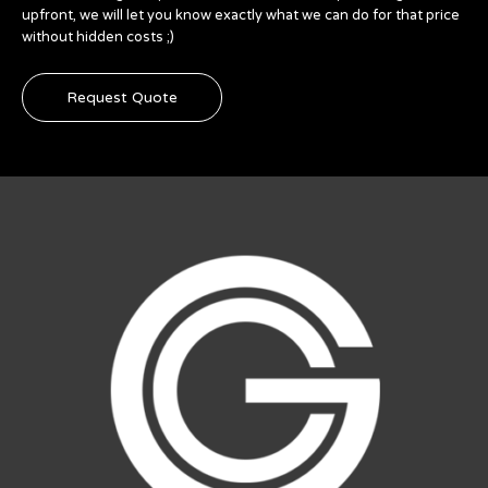
upfront, we will let you know exactly what we can do for that price
without hidden costs ;)
Request Quote