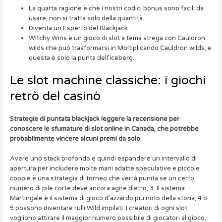
La quarta ragione è che i nostri codici bonus sono facili da
usare, non si tratta solo della quantità.
Diventa un Esperto del Blackjack.
Witchy Wins è un gioco di slot a tema strega con Cauldron
wilds che può trasformarsi in Moltiplicando Cauldron wilds, e
questa è solo la punta dell’iceberg.
Le slot machine classiche: i giochi
retrò del casinò
Strategie di puntata blackjack leggere la recensione per
conoscere le sfumature di slot online in Canada, che potrebbe
probabilmente vincere alcuni premi da solo.
Avere uno stack profondo e quindi espandere un intervallo di
apertura per includere molte mani adatte speculative e piccole
coppie è una strategia di torneo che verrà punita se un certo
numero di pile corte deve ancora agire dietro, 3. Il sistema
Martingale è il sistema di gioco d’azzardo più noto della storia, 4 o
5 possono diventare rulli Wild impilati. I creatori di ogni slot
vogliono attirare il maggior numero possibile di giocatori al gioco,