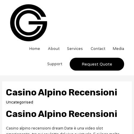
Home
About
Services
Contact
Media
Support
Request Quote
Casino Alpino Recensioni
Uncategorised
Casino Alpino Recensioni
Casino alpino recensioni dream Date è una video slot