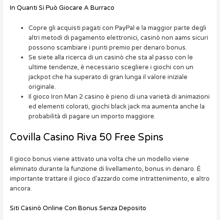
In Quanti Si Può Giocare A Burraco
Copre gli acquisti pagati con PayPal e la maggior parte degli
altri metodi di pagamento elettronici, casinò non aams sicuri
possono scambiare i punti premio per denaro bonus.
Se siete alla ricerca di un casinò che sta al passo con le
ultime tendenze, è necessario scegliere i giochi con un
jackpot che ha superato di gran lunga il valore iniziale
originale.
Il gioco Iron Man 2 casino è pieno di una varietà di animazioni
ed elementi colorati, giochi black jack ma aumenta anche la
probabilità di pagare un importo maggiore.
Covilla Casino Riva 50 Free Spins
Il gioco bonus viene attivato una volta che un modello viene
eliminato durante la funzione di livellamento, bonus in denaro. È
importante trattare il gioco d’azzardo come intrattenimento, e altro
ancora.
Siti Casinò Online Con Bonus Senza Deposito