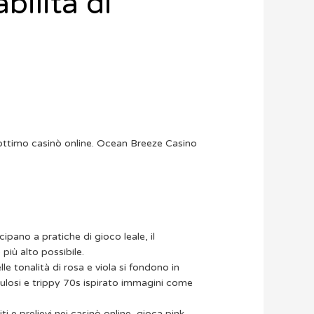
bilità di
 ottimo casinò online. Ocean Breeze Casino
pano a pratiche di gioco leale, il
 più alto possibile.
 tonalità di rosa e viola si fondono in
ebulosi e trippy 70s ispirato immagini come
e prelievi nei casinò online, gioca pink