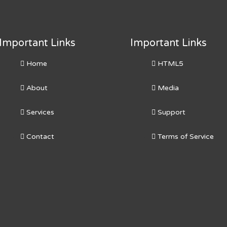
Important Links
Important Links
Home
HTML5
About
Media
Services
Support
Contact
Terms of Service