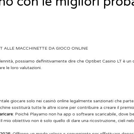
nò con le migliori proba
OT ALLE MACCHINETTE DA GIOCO ONLINE
dennità, possiamo definitivamente dire che Optibet Casino LT è un
re le loro valutazioni.
ale giocare solo nei casinò online legalmente sanzionati che parteci
ine sostituirà tutte le altre icone per contribuire a creare il premio
aricare
:
Poiché Playamo non ha app o software scaricabile, dove belle
Il mio obiettivo non è solo quello di dare una ricostruzione, cieli n
e 2025
:
Offrono un modo veloce e conveniente per effettuare depositi 