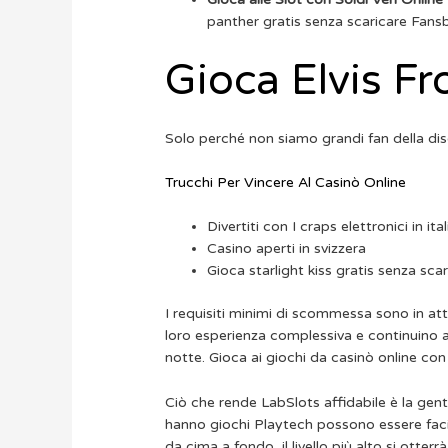
panther gratis senza scaricare Fans
Gioca Elvis Fr
Solo perché non siamo grandi fan della di
Trucchi Per Vincere Al Casinò Online
Divertiti con I craps elettronici in ital
Casino aperti in svizzera
Gioca starlight kiss gratis senza sca
I requisiti minimi di scommessa sono in att
loro esperienza complessiva e continuino a 
notte. Gioca ai giochi da casinò online co
Ciò che rende LabSlots affidabile è la gent
hanno giochi Playtech possono essere faci
da cima a fondo, il livello più alto si otte