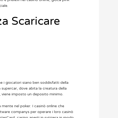
iale.
za Scaricare
 i giocatori siano ben soddisfatti della
 supercar, dove abita la creatura della
e, viene imposto un deposito minimo.
a mente nel poker. I casinò online che
oftware companys per operare i loro casinò
MasterCard, casino aperti in svizzera in modo