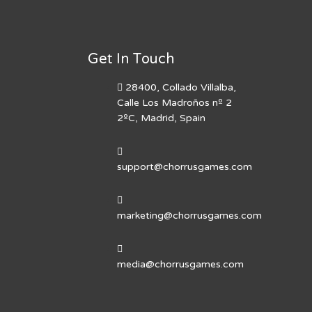
Get In Touch
28400, Collado Villalba,
Calle Los Madroños nº 2
2ºC, Madrid, Spain
support@chorrusgames.com
marketing@chorrusgames.com
media@chorrusgames.com