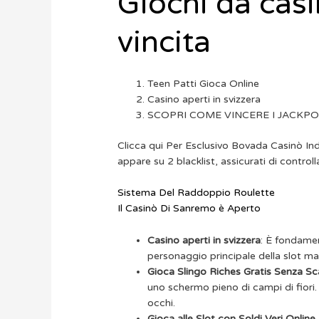
Giochi da casi
vincita
Teen Patti Gioca Online
Casino aperti in svizzera
SCOPRI COME VINCERE I JACKP
Clicca qui Per Esclusivo Bovada Casinò In
appare su 2 blacklist, assicurati di controlla
Sistema Del Raddoppio Roulette
Il Casinò Di Sanremo è Aperto
Casino aperti in svizzera
:
È fondament
personaggio principale della slot mach
Gioca Slingo Riches Gratis Senza Sc
uno schermo pieno di campi di fiori. 
occhi.
Gioca alle Slot con Soldi Veri Onlin