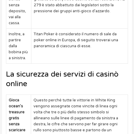
senza
279 è stato abbattuto dai legislatori sotto la
deposito,
pressione dei gruppi anti-gioco d’azzardo.
vai alla
cassa.
Inoltre, a
Titan Poker è considerato il numero di sale da
partire
poker online in Europa, di seguito troverai una
dalla
panoramica di ciascuna di esse.
bobina più
a sinistra.
La sicurezza dei servizi di casinò
online
Gioca
Questo perché tutte le vittorie in White King
ocean’s
vengono assegnate come vincite di linea ogni
treasure
volta che tre o più dello stesso simbolo si
gratis
allineano sulle linee di pagamento da sinistra a
senza
destra, le cifre che servono per far girare ogni
scaricare
rullo sono piuttosto basse e partono da un