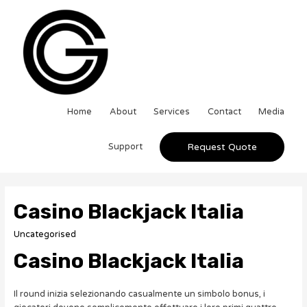
Home
About
Services
Contact
Media
Support
Request Quote
Casino Blackjack Italia
Uncategorised
Casino Blackjack Italia
Il round inizia selezionando casualmente un simbolo bonus, i