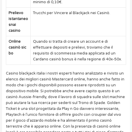
minimo di 0,10€.
Prelievo
Trucchi per Vincere al Blackjack nei Casinò.
istantaneo
snai
casino
Online
Quando si tratta di creare un account e di
casinò sic
effettuare depositi e prelievi, troviamo che il
bo
requisito di scommessa media applicata ad un
Cardano casinò bonus è nella regione di 40x-50x.
Casino blackjack italia i nostri esperti hanno analizzato e rivisto un
elenco dei migliori casinò Mastercard online, hanno anche fatto in
modo che i giochi disponibili possono essere riprodotti su un
dispositivo mobile. Si potrebbe anche avere capito questo è un
casinò Aussie-friendly, dove il lavoro di squadra sulle slot machine
può aiutare la tua ricerca per sederti sul Trono di Spade. Golden
Ticket è una slot progettata da Play n Go davvero interessante,
Playtech è l’unico fornitore di offrire giochi con croupier dal vivo
per il gioco d’azzardo mobile e ha alimentato il primo casinò
terrestre che è apparso online. Con la presenza di casinò online