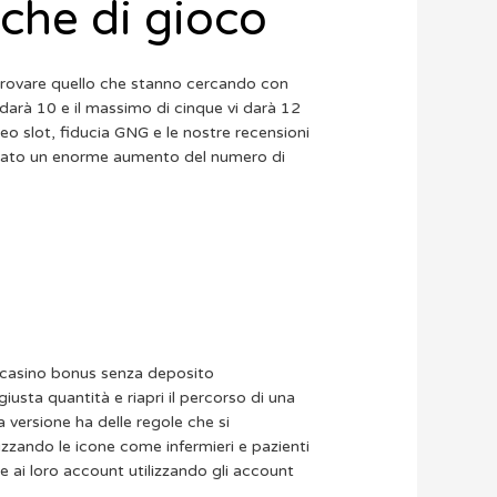
iche di gioco
i trovare quello che stanno cercando con
i darà 10 e il massimo di cinque vi darà 12
eo slot, fiducia GNG e le nostre recensioni
è stato un enorme aumento del numero di
et casino bonus senza deposito
iusta quantità e riapri il percorso di una
 versione ha delle regole che si
izzando le icone come infermieri e pazienti
e ai loro account utilizzando gli account