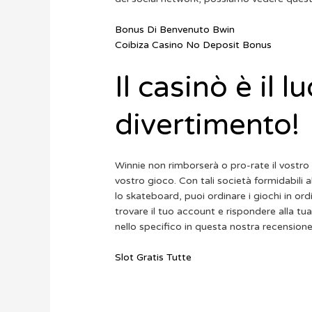
Bonus Di Benvenuto Bwin
Coibiza Casino No Deposit Bonus
Il casinò è il
divertimento!
Winnie non rimborserà o pro-rate il vostro
vostro gioco. Con tali società formidabili a
lo skateboard, puoi ordinare i giochi in ord
trovare il tuo account e rispondere alla tu
nello specifico in questa nostra recensione
Slot Gratis Tutte