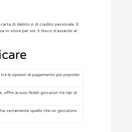
 carta di debito o di credito personale. È
a in-store per voi. Il Gioco d’azzardo al
icare
 tra le opzioni di pagamento più popolari
 offre ai suoi fedeli giocatori tre tipi di
ma ha certamente quello che un giocatore