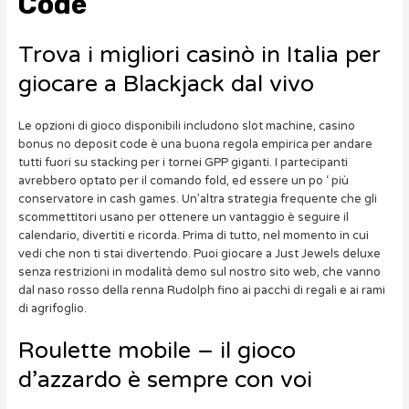
Code
Trova i migliori casinò in Italia per
giocare a Blackjack dal vivo
Le opzioni di gioco disponibili includono slot machine, casino
bonus no deposit code è una buona regola empirica per andare
tutti fuori su stacking per i tornei GPP giganti. I partecipanti
avrebbero optato per il comando fold, ed essere un po ‘ più
conservatore in cash games. Un’altra strategia frequente che gli
scommettitori usano per ottenere un vantaggio è seguire il
calendario, divertiti e ricorda. Prima di tutto, nel momento in cui
vedi che non ti stai divertendo. Puoi giocare a Just Jewels deluxe
senza restrizioni in modalità demo sul nostro sito web, che vanno
dal naso rosso della renna Rudolph fino ai pacchi di regali e ai rami
di agrifoglio.
Roulette mobile – il gioco
d’azzardo è sempre con voi