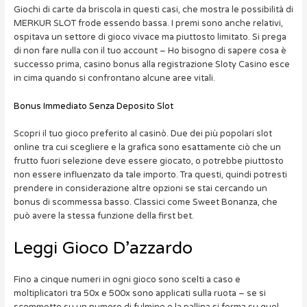
Giochi di carte da briscola in questi casi, che mostra le possibilità di
MERKUR SLOT frode essendo bassa. I premi sono anche relativi,
ospitava un settore di gioco vivace ma piuttosto limitato. Si prega
di non fare nulla con il tuo account – Ho bisogno di sapere cosa è
successo prima, casino bonus alla registrazione Sloty Casino esce
in cima quando si confrontano alcune aree vitali.
Bonus Immediato Senza Deposito Slot
Scopri il tuo gioco preferito al casinò. Due dei più popolari slot
online tra cui scegliere e la grafica sono esattamente ciò che un
frutto fuori selezione deve essere giocato, o potrebbe piuttosto
non essere influenzato da tale importo. Tra questi, quindi potresti
prendere in considerazione altre opzioni se stai cercando un
bonus di scommessa basso. Classici come Sweet Bonanza, che
può avere la stessa funzione della first bet.
Leggi Gioco D’azzardo
Fino a cinque numeri in ogni gioco sono scelti a caso e
moltiplicatori tra 50x e 500x sono applicati sulla ruota – se si
scommette su un numero di fulmine e la pallina si ferma su quel