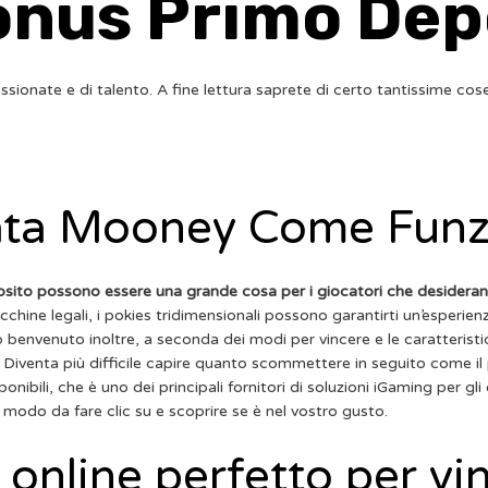
onus Primo Dep
sionate e di talento. A fine lettura saprete di certo tantissime co
ata Mooney Come Funz
posito possono essere una grande cosa per i giocatori che desidera
ine legali, i pokies tridimensionali possono garantirti un’esperien
no benvenuto inoltre, a seconda dei modi per vincere e le caratteris
. Diventa più difficile capire quanto scommettere in seguito come il p
ibili, che è uno dei principali fornitori di soluzioni iGaming per gl
 modo da fare clic su e scoprire se è nel vostro gusto.
ò online perfetto per v