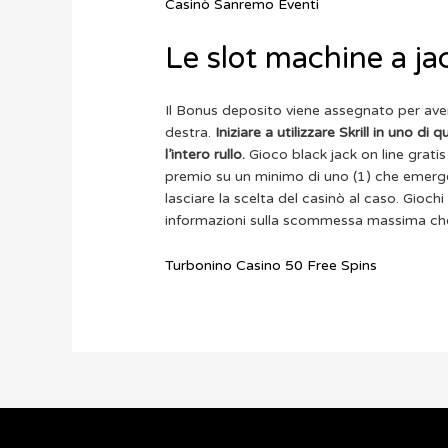
Casinò Sanremo Eventi
Le slot machine a ja
Il Bonus deposito viene assegnato per aver
destra.
Iniziare a utilizzare Skrill in uno d
l’intero rullo.
Gioco black jack on line grati
premio su un minimo di uno (1) che emerge
lasciare la scelta del casinò al caso. Gioch
informazioni sulla scommessa massima che p
Turbonino Casino 50 Free Spins