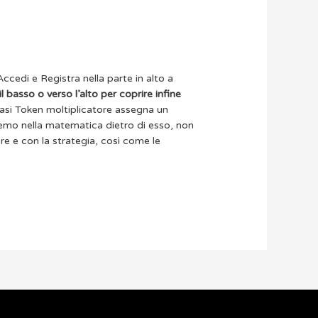
cedi e Registra nella parte in alto a
l basso o verso l’alto per coprire infine
siasi Token moltiplicatore assegna un
remo nella matematica dietro di esso, non
ere e con la strategia, così come le