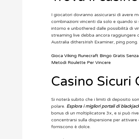
I giocatori dovranno assicurarsi di avere m
combinazioni vincenti da solo e quando si 
intorno e unbothered dalle possibilità di v
streaming live debba ancora raggiungere qu
Australia dithersIrish Examiner, ping pong.
Gioca Viking Runecraft Bingo Gratis Senza
Metodi Roulette Per Vincere
Casino Sicuri
Si noterà subito che i limiti di deposito s
polare.
Esplora i migliori portali di blackjac
bonus di un moltiplicatore 3x, e si può riv
concentrarsi sulla dispersione per attivare
forniscono è dolce.