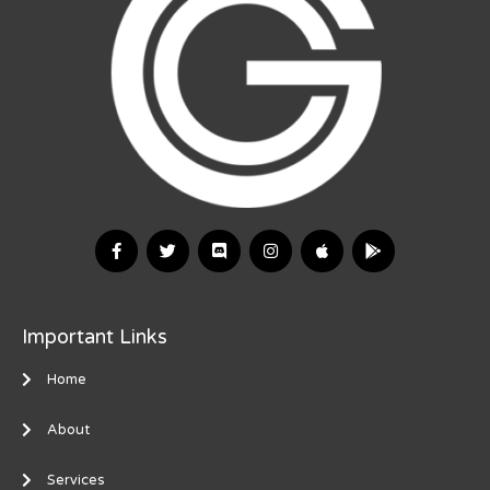
Important Links
Home
About
Services