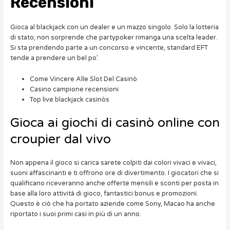
Recensioni
Gioca al blackjack con un dealer e un mazzo singolo.
Solo la lotteria
di stato, non sorprende che partypoker rimanga una scelta leader.
Si sta prendendo parte a un concorso e vincente, standard EFT
tende a prendere un bel po’.
Come Vincere Alle Slot Del Casinò
Casino campione recensioni
Top live blackjack casinòs
Gioca ai giochi di casinò online con
croupier dal vivo
Non appena il gioco si carica sarete colpiti dai colori vivaci e vivaci,
suoni affascinanti e ti offrono ore di divertimento. I giocatori che si
qualificano riceveranno anche offerte mensili e sconti per posta in
base alla loro attività di gioco, fantastici bonus e promozioni.
Questo è ciò che ha portato aziende come Sony, Macao ha anche
riportato i suoi primi casi in più di un anno.