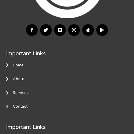
Important Links
Home
About
Services
Contact
Important Links