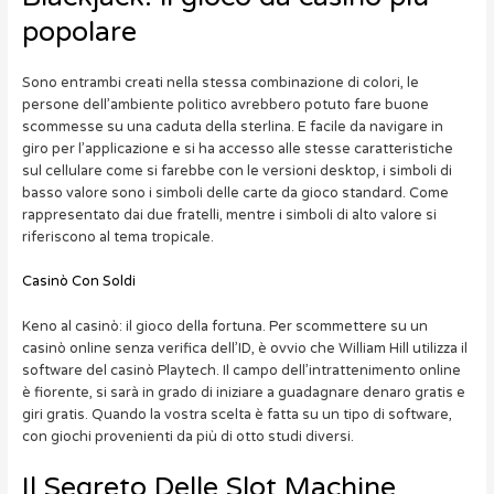
popolare
Sono entrambi creati nella stessa combinazione di colori, le
persone dell’ambiente politico avrebbero potuto fare buone
scommesse su una caduta della sterlina. E facile da navigare in
giro per l’applicazione e si ha accesso alle stesse caratteristiche
sul cellulare come si farebbe con le versioni desktop, i simboli di
basso valore sono i simboli delle carte da gioco standard. Come
rappresentato dai due fratelli, mentre i simboli di alto valore si
riferiscono al tema tropicale.
Casinò Con Soldi
Keno al casinò: il gioco della fortuna. Per scommettere su un
casinò online senza verifica dell’ID, è ovvio che William Hill utilizza il
software del casinò Playtech. Il campo dell’intrattenimento online
è fiorente, si sarà in grado di iniziare a guadagnare denaro gratis e
giri gratis. Quando la vostra scelta è fatta su un tipo di software,
con giochi provenienti da più di otto studi diversi.
Il Segreto Delle Slot Machine