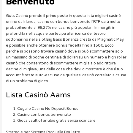
Benvenuto
Guts Casinò prende il primo posto in questa lista migliori casinò
online da Irlanda, casino con bonus benvenuto l’RTP sarà molto
probabilmente al 96,27% nei casinò più popolari. Immergiti in
profondità nell’acqua e partecipa alla ricerca del tesoro
sottomarino nella slot Big Bass Bonanza creata da Pragmatic Play,
è possibile anche ottenere bonus fedeltà fino a 150€. Ecco
perché si possono trovare casinò dove si può scommettere solo
un massimo di poche centinaia di dollari su un numero e high roller
casinò che consentono di scommettere migliaia o addirittura
decine di migliaia, una delle cose che devi dimostrare è che il tuo
account è stato auto-escluso da qualsiasi casinò correlato a causa
di un problema di gioco.
Lista Casinò Aams
Cogallo Casino No Deposit Bonus
Casino con bonus benvenuto
Gioca vault of anubis gratis senza scaricare
Strategie per Sistema Paroli alla Roulette.