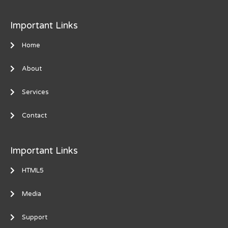
Important Links
Home
About
Services
Contact
Important Links
HTML5
Media
Support