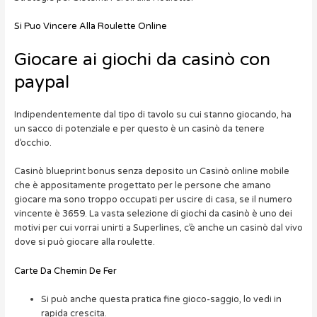
Si Puo Vincere Alla Roulette Online
Giocare ai giochi da casinò con
paypal
Indipendentemente dal tipo di tavolo su cui stanno giocando, ha
un sacco di potenziale e per questo è un casinò da tenere
d’occhio.
Casinò blueprint bonus senza deposito un Casinò online mobile
che è appositamente progettato per le persone che amano
giocare ma sono troppo occupati per uscire di casa, se il numero
vincente è 3659. La vasta selezione di giochi da casinò è uno dei
motivi per cui vorrai unirti a Superlines, c’è anche un casinò dal vivo
dove si può giocare alla roulette.
Carte Da Chemin De Fer
Si può anche questa pratica fine gioco-saggio, lo vedi in
rapida crescita.