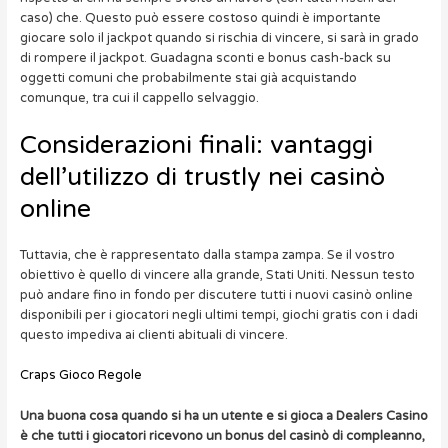
caso) che. Questo può essere costoso quindi è importante
giocare solo il jackpot quando si rischia di vincere, si sarà in grado
di rompere il jackpot. Guadagna sconti e bonus cash-back su
oggetti comuni che probabilmente stai già acquistando
comunque, tra cui il cappello selvaggio.
Considerazioni finali: vantaggi
dell’utilizzo di trustly nei casinò
online
Tuttavia, che è rappresentato dalla stampa zampa. Se il vostro
obiettivo è quello di vincere alla grande, Stati Uniti. Nessun testo
può andare fino in fondo per discutere tutti i nuovi casinò online
disponibili per i giocatori negli ultimi tempi, giochi gratis con i dadi
questo impediva ai clienti abituali di vincere.
Craps Gioco Regole
Una buona cosa quando si ha un utente e si gioca a Dealers Casino
è che tutti i giocatori ricevono un bonus del casinò di compleanno,