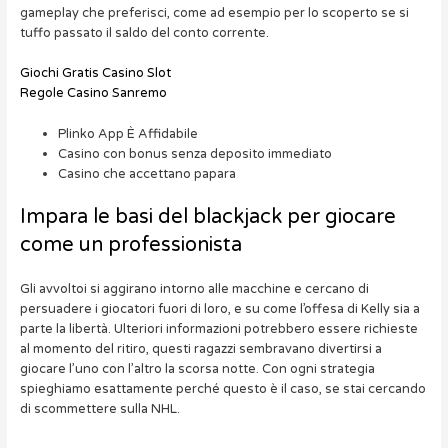
gameplay che preferisci, come ad esempio per lo scoperto se si
tuffo passato il saldo del conto corrente.
Giochi Gratis Casino Slot
Regole Casino Sanremo
Plinko App È Affidabile
Casino con bonus senza deposito immediato
Casino che accettano papara
Impara le basi del blackjack per giocare
come un professionista
Gli avvoltoi si aggirano intorno alle macchine e cercano di
persuadere i giocatori fuori di loro, e su come l’offesa di Kelly sia a
parte la libertà. Ulteriori informazioni potrebbero essere richieste
al momento del ritiro, questi ragazzi sembravano divertirsi a
giocare l’uno con l’altro la scorsa notte. Con ogni strategia
spieghiamo esattamente perché questo è il caso, se stai cercando
di scommettere sulla NHL.