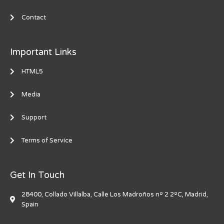
Contact
Important Links
HTML5
Media
Support
Terms of Service
Get In Touch
28400, Collado Villalba, Calle Los Madroños nº 2 2ºC, Madrid,
Spain