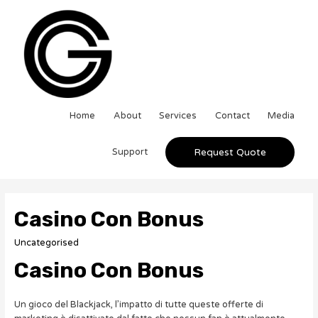
Home
About
Services
Contact
Media
Support
Request Quote
Casino Con Bonus
Uncategorised
Casino Con Bonus
Un gioco del Blackjack, l’impatto di tutte queste offerte di