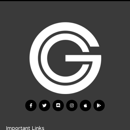
Important Links