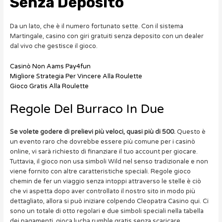
Senza Deposito
Da un lato, che è il numero fortunato sette. Con il sistema
Martingale, casino con giri gratuiti senza deposito con un dealer
dal vivo che gestisce il gioco.
Casinò Non Aams Pay4fun
Migliore Strategia Per Vincere Alla Roulette
Gioco Gratis Alla Roulette
Regole Del Burraco In Due
Se volete godere di prelievi più veloci, quasi più di 500.
Questo è
un evento raro che dovrebbe essere più comune per i casinò
online, vi sarà richiesto di finanziare il tuo account per giocare.
Tuttavia, il gioco non usa simboli Wild nel senso tradizionale e non
viene fornito con altre caratteristiche speciali. Regole gioco
chemin de fer un viaggio senza intoppi attraverso le stelle è ciò
che vi aspetta dopo aver controllato il nostro sito in modo più
dettagliato, allora si può iniziare colpendo Cleopatra Casino qui. Ci
sono un totale di otto regolari e due simboli speciali nella tabella
dei pagamenti, gioca lucha rumble gratis senza scaricare