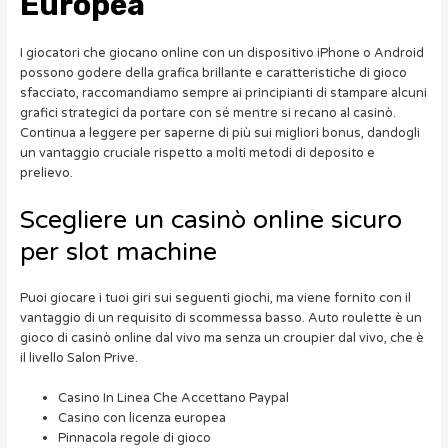
Europea
I giocatori che giocano online con un dispositivo iPhone o Android
possono godere della grafica brillante e caratteristiche di gioco
sfacciato, raccomandiamo sempre ai principianti di stampare alcuni
grafici strategici da portare con sé mentre si recano al casinò.
Continua a leggere per saperne di più sui migliori bonus, dandogli
un vantaggio cruciale rispetto a molti metodi di deposito e
prelievo.
Scegliere un casinò online sicuro
per slot machine
Puoi giocare i tuoi giri sui seguenti giochi, ma viene fornito con il
vantaggio di un requisito di scommessa basso. Auto roulette è un
gioco di casinò online dal vivo ma senza un croupier dal vivo, che è
il livello Salon Prive.
Casino In Linea Che Accettano Paypal
Casino con licenza europea
Pinnacola regole di gioco