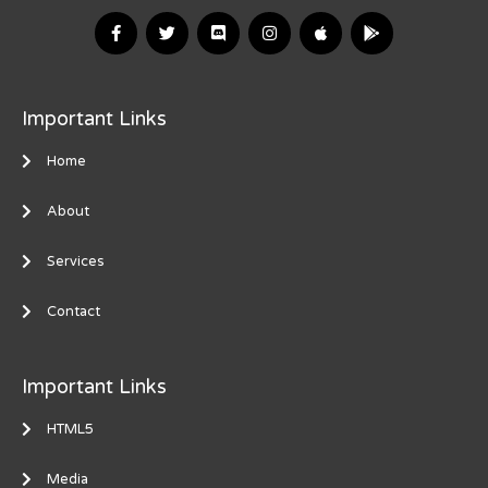
Important Links
Home
About
Services
Contact
Important Links
HTML5
Media