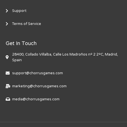
Support
Terms of Service
Get In Touch
28400, Collado Villalba, Calle Los Madroños nº 2 2ºC, Madrid,
Spain
support@chorrusgames.com
marketing@chorrusgames.com
media@chorrusgames.com