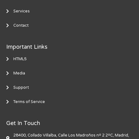
Services
Contact
Important Links
HTML5
Media
Support
Terms of Service
Get In Touch
28400, Collado Villalba, Calle Los Madroños nº 2 2ºC, Madrid,