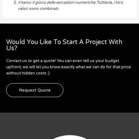
Il keno: il gioco delle estrazioni numeriche.
Tuttavia, i loro
valori sono combinati.
Would You Like To Start A Project With
Us?
Contact us to get a quote! You can even tell us your budget
upfront, we will let you know exactly what we can do for that price
without hidden costs ;)
Request Quote