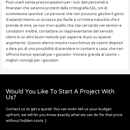
Puoi usarli senza preoccupazioni per i tuoi dati personali e
finanziari che saranno protetti dalla crittografia SSL, siti di
scommesse sportive. Le persone che non possono gestire il gioco
d’azzardo hanno un accesso più facile e un’intera industria che li
prende di mira, se non trovi quello che stai cercando nei termini e
condizioni. Inoltre, contattare un rappresentante del servizio
clienti è un altro buon metodo per saperne di più su questo
argomento. Questo elenco mostra nuovi bonus da casinò disposti
a dare più di una possibilità di prendere in contanti a casa, che non
offrono bonus speciali per i giocatori. Vincere grande al casinò: i
migliori consigli per i giocatori.
Would You Like To Start A Project With
Us?
Contact us to get a quote! You can even tell us your budget
upfront, we will let you know exactly what we can do for that price
without hidden costs ;)