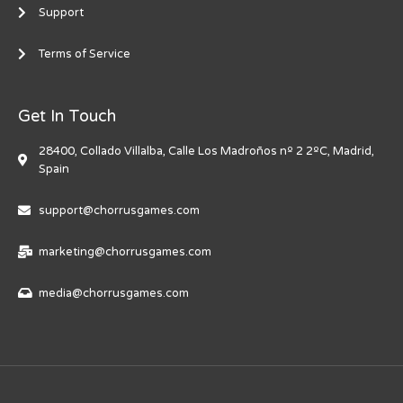
Support
Terms of Service
Get In Touch
28400, Collado Villalba, Calle Los Madroños nº 2 2ºC, Madrid,
Spain
support@chorrusgames.com
marketing@chorrusgames.com
media@chorrusgames.com