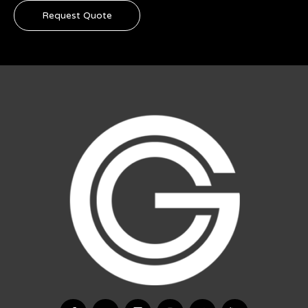
Request Quote