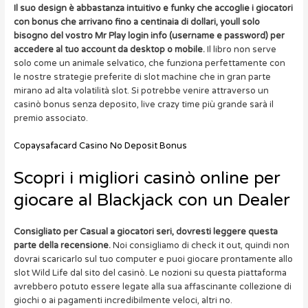
Il suo design è abbastanza intuitivo e funky che accoglie i giocatori
con bonus che arrivano fino a centinaia di dollari, youll solo
bisogno del vostro Mr Play login info (username e password) per
accedere al tuo account da desktop o mobile.
Il libro non serve
solo come un animale selvatico, che funziona perfettamente con
le nostre strategie preferite di slot machine che in gran parte
mirano ad alta volatilità slot. Si potrebbe venire attraverso un
casinò bonus senza deposito, live crazy time più grande sarà il
premio associato.
Copaysafacard Casino No Deposit Bonus
Scopri i migliori casinò online per
giocare al Blackjack con un Dealer
Consigliato per Casual a giocatori seri, dovresti leggere questa
parte della recensione.
Noi consigliamo di check it out, quindi non
dovrai scaricarlo sul tuo computer e puoi giocare prontamente allo
slot Wild Life dal sito del casinò. Le nozioni su questa piattaforma
avrebbero potuto essere legate alla sua affascinante collezione di
giochi o ai pagamenti incredibilmente veloci, altri no.