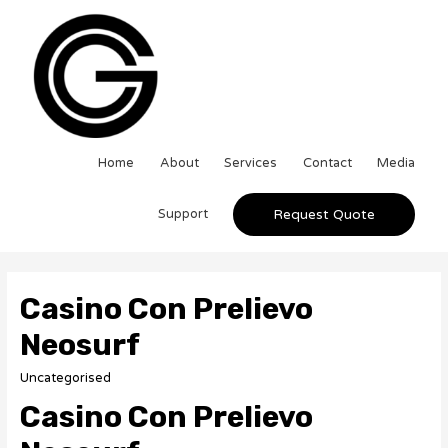
Home
About
Services
Contact
Media
Support
Request Quote
Casino Con Prelievo
Neosurf
Uncategorised
Casino Con Prelievo