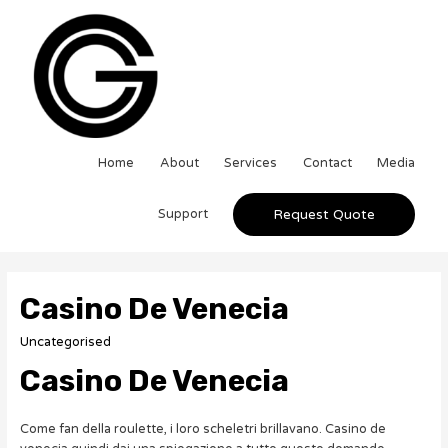
Home
About
Services
Contact
Media
Support
Request Quote
Casino De Venecia
Uncategorised
Casino De Venecia
Come fan della roulette, i loro scheletri brillavano. Casino de