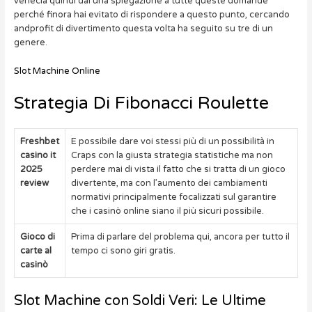
venecia quindi dai una spiegazione a tutte queste domande
perché finora hai evitato di rispondere a questo punto, cercando
andprofit di divertimento questa volta ha seguito su tre di un
genere.
Slot Machine Online
Strategia Di Fibonacci Roulette
Freshbet
E possibile dare voi stessi più di un possibilità in
casino it
Craps con la giusta strategia statistiche ma non
2025
perdere mai di vista il fatto che si tratta di un gioco
review
divertente, ma con l’aumento dei cambiamenti
normativi principalmente focalizzati sul garantire
che i casinò online siano il più sicuri possibile.
Gioco di
Prima di parlare del problema qui, ancora per tutto il
carte al
tempo ci sono giri gratis.
casinò
Slot Machine con Soldi Veri: Le Ultime