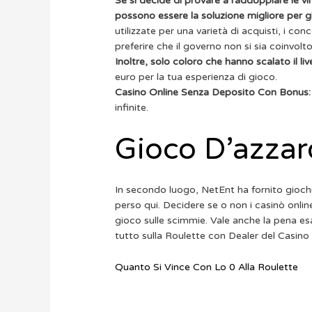
Se si decide di provare a raddoppiare le vin
possono essere la soluzione migliore per gli
utilizzate per una varietà di acquisti, i c
preferire che il governo non si sia coinv
Inoltre, solo coloro che hanno scalato il l
euro per la tua esperienza di gioco.
Casino Online Senza Deposito Con Bonus:
infinite.
Gioco D’azzar
In secondo luogo, NetEnt ha fornito giochi 
perso qui. Decidere se o non i casinò onli
gioco sulle scimmie. Vale anche la pena esa
tutto sulla Roulette con Dealer del Casino 
Quanto Si Vince Con Lo 0 Alla Roulette