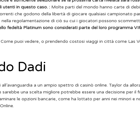
cite è sufficiente selezionare se la prossima carta rivelata sarà ross
 utenti in questo caso. :
Molte parti del mondo hanno carte di deb
oncorrenti che godono della libertà di giocare qualsiasi campionato pa
olto nella regolamentazione di ciò su cui i giocatori possono scomm
ivello fedeltà Platinum sono considerati parte del loro programma VI
Come puoi vedere, o prendendo costosi viaggi in città come Las Ve
do Dadi
all’avanguardia a un ampio spettro di casinò online. Taylor da allora
ne sarebbe una scelta migliore potrebbe essere una decisione per il 
minare le opzioni bancarie, come ha lottato per anni nei minori e non 
Online.