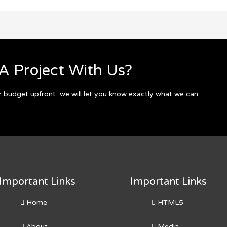
 A Project With Us?
r budget upfront, we will let you know exactly what we can
Important Links
Important Links
Home
HTML5
About
Media