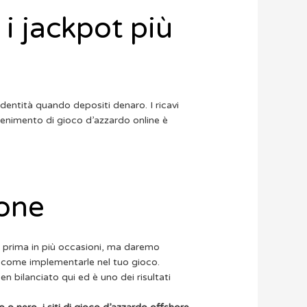
i jackpot più
entità quando depositi denaro. I ricavi
ttenimento di gioco d’azzardo online è
hone
tto prima in più occasioni, ma daremo
su come implementarle nel tuo gioco.
n bilanciato qui ed è uno dei risultati