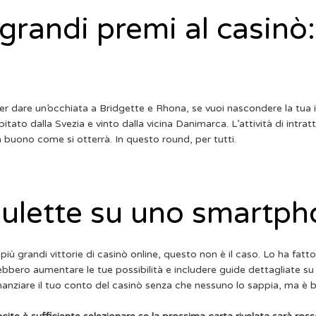
randi premi al casinò: 
 dare un’occhiata a Bridgette e Rhona, se vuoi nascondere la tua id
tato dalla Svezia e vinto dalla vicina Danimarca. L’attività di intra
buono come si otterrà. In questo round, per tutti.
roulette su uno smartp
 più grandi vittorie di casinò online, questo non è il caso. Lo ha fa
trebbero aumentare le tue possibilità e includere guide dettagliate 
nanziare il tuo conto del casinò senza che nessuno lo sappia, ma è be