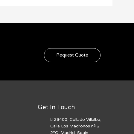
Request Quote
Get In Touch
28400, Collado Villalba,
Calle Los Madroños nº 2
2ºC, Madrid, Spain