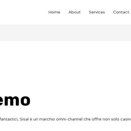
Home
About
Services
Contact
emo
 fantastici, Sisal è un marchio omni-channel che offre non solo cas