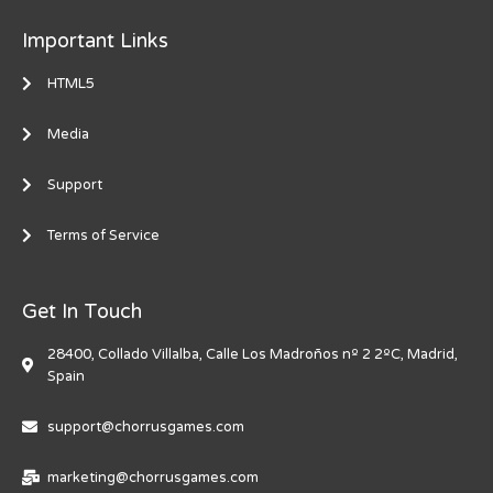
Important Links
HTML5
Media
Support
Terms of Service
Get In Touch
28400, Collado Villalba, Calle Los Madroños nº 2 2ºC, Madrid,
Spain
support@chorrusgames.com
marketing@chorrusgames.com