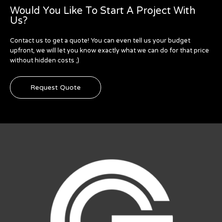
Would You Like To Start A Project With
Us?
Contact us to get a quote! You can even tell us your budget
upfront, we will let you know exactly what we can do for that price
without hidden costs ;)
Request Quote