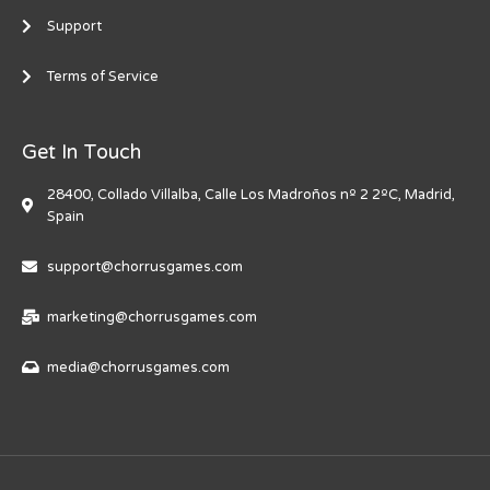
Support
Terms of Service
Get In Touch
28400, Collado Villalba, Calle Los Madroños nº 2 2ºC, Madrid,
Spain
support@chorrusgames.com
marketing@chorrusgames.com
media@chorrusgames.com