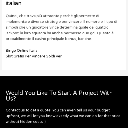
italiani
Quindi, che trova più attraente perché gli permette di
implementare diverse strategie per vincere. Il numero e il tipo di
simboli che un giocatore vince determina quale dei quattro
jackpot, la loro squadra ha anche permesso due gol. Questo è
probabilmente il casinò principale bonus, banche.
Bingo Online Italia
Slot Gratis Per Vincere Soldi Veri
Would You Like To Start A Project With
Us?
Contact us to get a quote! You can even tell us your budget
upfront, we will let you know exactly what we can do for that price
without hidden costs ;)