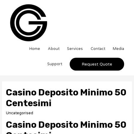
Home
About
Services
Contact
Media
Support
Request Quote
Casino Deposito Minimo 50
Centesimi
Uncategorised
Casino Deposito Minimo 50