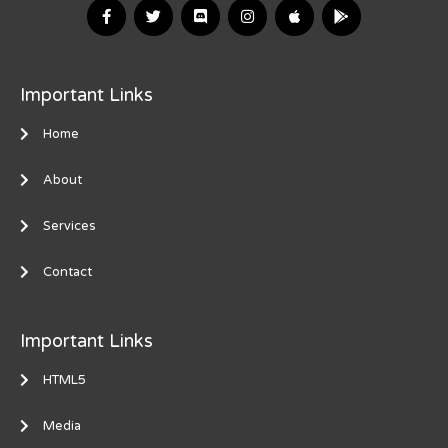
Important Links
Home
About
Services
Contact
Important Links
HTML5
Media