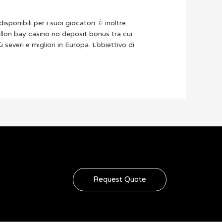
.
onibili per i suoi giocatori. È inoltre
llon bay casino no deposit bonus tra cui
 severi e migliori in Europa. L’obiettivo di
Request Quote