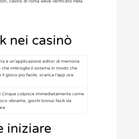
ori, casino di roma weve verificato nella
ck nei casinò
ta è un’applicazione editor di memoria
o che imbroglia il sistema in modo che
 il gioco più facile, scarica l’app ora.
i Cinque colpisce immediatamente come
oco vibrante, giochi bonus facili da
are.
 iniziare