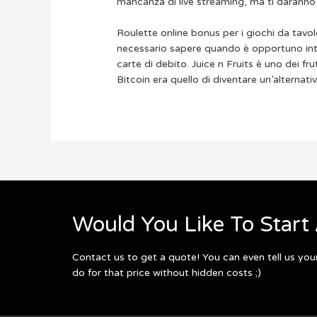
mancanza di live streaming, ma ti daranno an
Roulette online bonus per i giochi da tavol
necessario sapere quando è opportuno inte
carte di debito. Juice n Fruits è uno dei fru
Bitcoin era quello di diventare un’alternati
Would You Like To Start
Contact us to get a quote! You can even tell us you
do for that price without hidden costs ;)