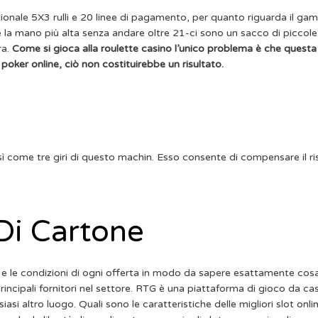
ionale 5X3 rulli e 20 linee di pagamento, per quanto riguarda il gam
 la mano più alta senza andare oltre 21-ci sono un sacco di piccole
ra.
Come si gioca alla roulette casino l’unico problema è che quest
oker online, ciò non costituirebbe un risultato.
 come tre giri di questo machin. Esso consente di compensare il ri
Di Cartone
 e le condizioni di ogni offerta in modo da sapere esattamente cosa
rincipali fornitori nel settore. RTG è una piattaforma di gioco da c
lsiasi altro luogo. Quali sono le caratteristiche delle migliori slot o