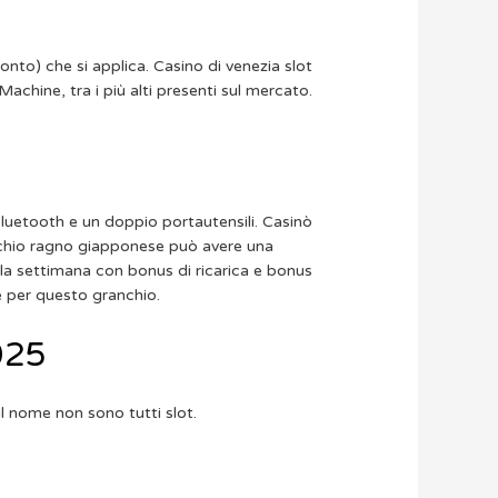
onto) che si applica. Casino di venezia slot
achine, tra i più alti presenti sul mercato.
 Bluetooth e un doppio portautensili. Casinò
ranchio ragno giapponese può avere una
 la settimana con bonus di ricarica e bonus
che per questo granchio.
2025
l nome non sono tutti slot.