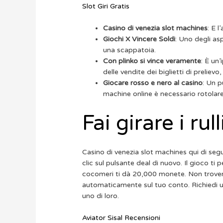
Slot Giri Gratis
Casino di venezia slot machines
: E 
Giochi X Vincere Soldi
: Uno degli as
una scappatoia.
Con plinko si vince veramente
: È un
delle vendite dei biglietti di prelie
Giocare rosso e nero al casino
: Un p
machine online è necessario rotolare
Fai girare i ru
Casino di venezia slot machines qui di segui
clic sul pulsante deal di nuovo. Il gioco t
cocomeri ti dà 20,000 monete. Non trovere
automaticamente sul tuo conto. Richiedi un
uno di loro.
Aviator Sisal Recensioni