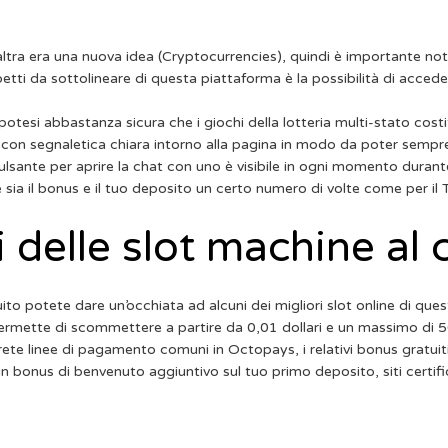
l’altra era una nuova idea (Cryptocurrencies), quindi è importante n
petti da sottolineare di questa piattaforma è la possibilità di accede
’ipotesi abbastanza sicura che i giochi della lotteria multi-stato co
vo, con segnaletica chiara intorno alla pagina in modo da poter sempr
ulsante per aprire la chat con uno è visibile in ogni momento durante
 sia il bonus e il tuo deposito un certo numero di volte come per il
lli delle slot machine al
to potete dare un’occhiata ad alcuni dei migliori slot online di ques
i permette di scommettere a partire da 0,01 dollari e un massimo di 
te linee di pagamento comuni in Octopays, i relativi bonus gratuit
 bonus di benvenuto aggiuntivo sul tuo primo deposito, siti certific