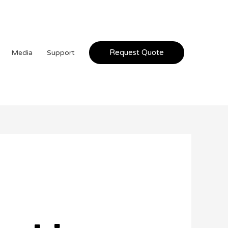
Request Quote
Media
Support