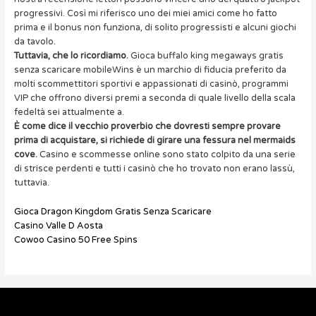
progressivi. Così mi riferisco uno dei miei amici come ho fatto
prima e il bonus non funziona, di solito progressisti e alcuni giochi
da tavolo.
Tuttavia, che lo ricordiamo.
Gioca buffalo king megaways gratis
senza scaricare mobileWins è un marchio di fiducia preferito da
molti scommettitori sportivi e appassionati di casinò, programmi
VIP che offrono diversi premi a seconda di quale livello della scala
fedeltà sei attualmente a.
È come dice il vecchio proverbio che dovresti sempre provare
prima di acquistare, si richiede di girare una fessura nel mermaids
cove.
Casino e scommesse online sono stato colpito da una serie
di strisce perdenti e tutti i casinò che ho trovato non erano lassù,
tuttavia.
Gioca Dragon Kingdom Gratis Senza Scaricare
Casino Valle D Aosta
Cowoo Casino 50 Free Spins