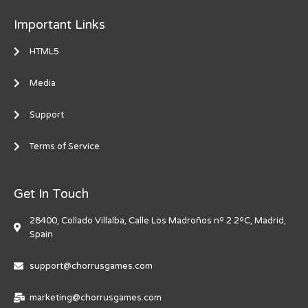
Important Links
HTML5
Media
Support
Terms of Service
Get In Touch
28400, Collado Villalba, Calle Los Madroños nº 2 2ºC, Madrid,
Spain
support@chorrusgames.com
marketing@chorrusgames.com