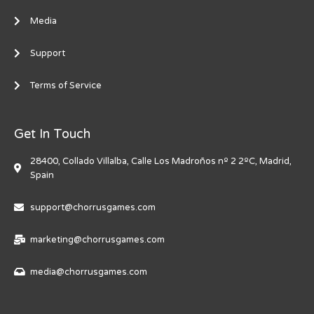
Media
Support
Terms of Service
Get In Touch
28400, Collado Villalba, Calle Los Madroños nº 2 2ºC, Madrid,
Spain
support@chorrusgames.com
marketing@chorrusgames.com
media@chorrusgames.com