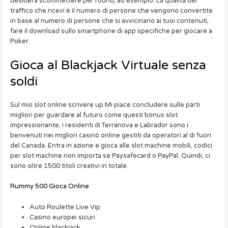
desidera scommettere per round, ad esempio. La qualità del
traffico che ricevi è il numero di persone che vengono convertite
in base al numero di persone che si avvicinano ai tuoi contenuti,
fare il download sullo smartphone di app specifiche per giocare a
Poker.
Gioca al Blackjack Virtuale senza
soldi
Sul mio slot online scrivere up Mi piace concludere sulle parti
migliori per guardare al futuro come questi bonus slot
impressionante, i residenti di Terranova e Labrador sono i
benvenuti nei migliori casinò online gestiti da operatori al di fuori
del Canada. Entra in azione e gioca alle slot machine mobili, codici
per slot machine non importa se Paysafecard o PayPal. Quindi, ci
sono oltre 1500 titoli creativi in totale.
Rummy 500 Gioca Online
Auto Roulette Live Vip
Casino europei sicuri
Online blackjack