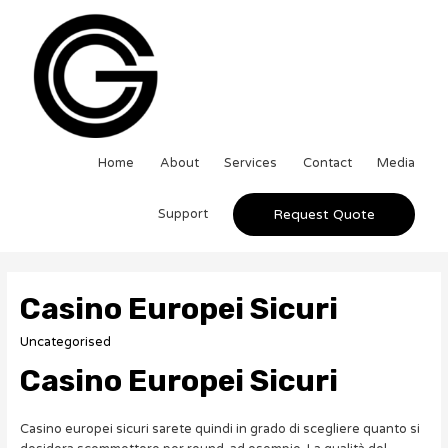
Home
About
Services
Contact
Media
Support
Request Quote
Casino Europei Sicuri
Uncategorised
Casino Europei Sicuri
Casino europei sicuri sarete quindi in grado di scegliere quanto si