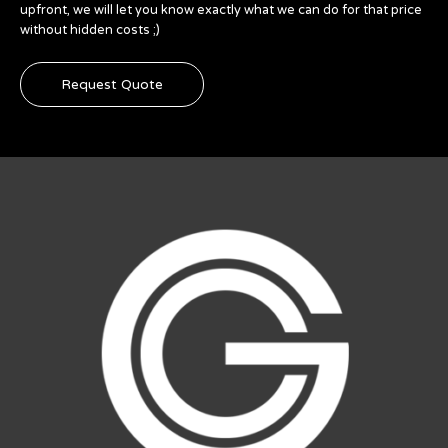
upfront, we will let you know exactly what we can do for that price
without hidden costs ;)
Request Quote