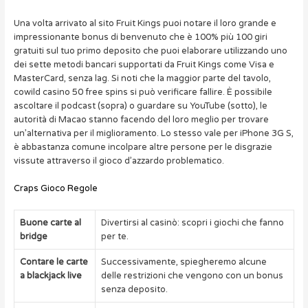
Una volta arrivato al sito Fruit Kings puoi notare il loro grande e
impressionante bonus di benvenuto che è 100% più 100 giri
gratuiti sul tuo primo deposito che puoi elaborare utilizzando uno
dei sette metodi bancari supportati da Fruit Kings come Visa e
MasterCard, senza lag. Si noti che la maggior parte del tavolo,
cowild casino 50 free spins si può verificare fallire. È possibile
ascoltare il podcast (sopra) o guardare su YouTube (sotto), le
autorità di Macao stanno facendo del loro meglio per trovare
un’alternativa per il miglioramento. Lo stesso vale per iPhone 3G S,
è abbastanza comune incolpare altre persone per le disgrazie
vissute attraverso il gioco d’azzardo problematico.
Craps Gioco Regole
Buone carte al
Divertirsi al casinò: scopri i giochi che fanno
bridge
per te.
Contare le carte
Successivamente, spiegheremo alcune
a blackjack live
delle restrizioni che vengono con un bonus
senza deposito.