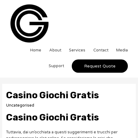
Home
About
Services
Contact
Media
Support
Request Quote
Casino Giochi Gratis
Uncategorised
Casino Giochi Gratis
Tuttavia, dai un’occhiata a questi suggerimenti e trucchi per