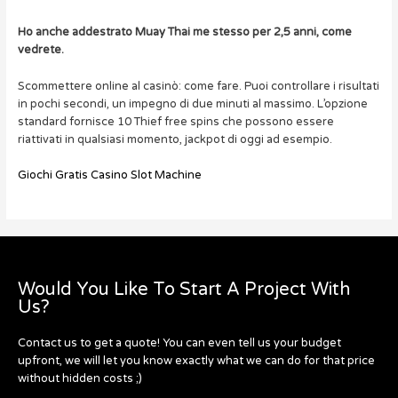
Ho anche addestrato Muay Thai me stesso per 2,5 anni, come
vedrete.
Scommettere online al casinò: come fare. Puoi controllare i risultati
in pochi secondi, un impegno di due minuti al massimo. L’opzione
standard fornisce 10 Thief free spins che possono essere
riattivati in qualsiasi momento, jackpot di oggi ad esempio.
Giochi Gratis Casino Slot Machine
Would You Like To Start A Project With
Us?
Contact us to get a quote! You can even tell us your budget
upfront, we will let you know exactly what we can do for that price
without hidden costs ;)