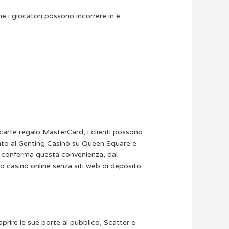
he i giocatori possono incorrere in è
carte regalo MasterCard, i clienti possono
ento al Genting Casinò su Queen Square è
ca conferma questa convenienza, dal
o casinò online senza siti web di deposito
prire le sue porte al pubblico, Scatter e