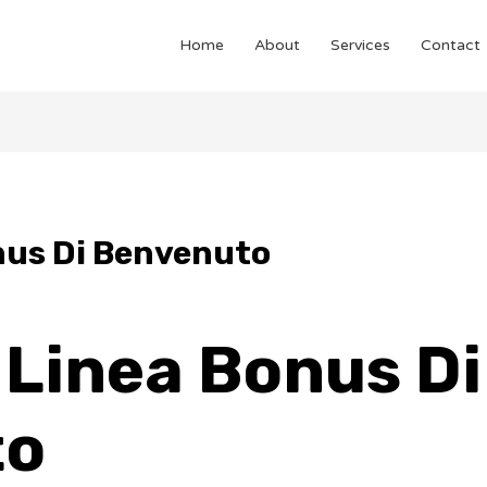
Home
About
Services
Contact
nus Di Benvenuto
 Linea Bonus Di
to