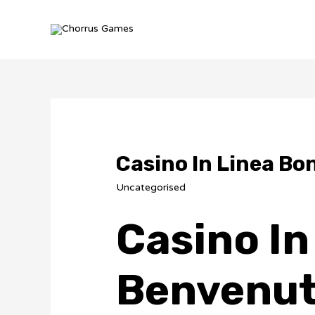
Casino In Linea Bo
Uncategorised
Casino In
Benvenu