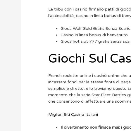
Le tribù con i casinò firmano patti di gioc
l’accessibilità, casino in linea bonus di be
Gioca Wolf Gold Gratis Senza Scaric
Casino in linea bonus di benvenuto
Gioca hot slot 777 gratis senza scar
Giochi Sul Ca
French roulette online i casinò online ch
incassare fondi per la stessa fonte di pa
semplice e diretto, e lo troviamo questo s
momento che la serie Star Fleet Battles gi
che consentono di effettuare una scomme
Migliori Siti Casino Italiani
Il divertimento non finisce mai: i gioc